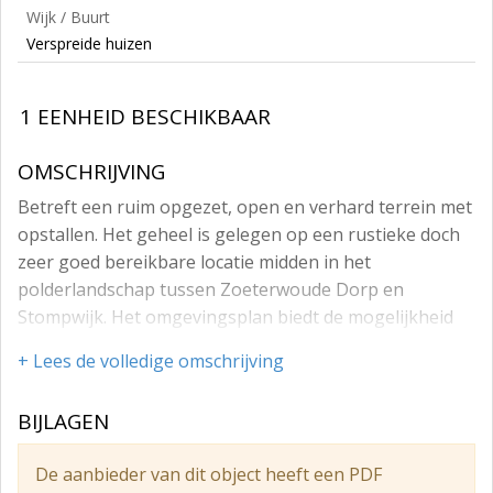
Wijk / Buurt
Verspreide huizen
1 EENHEID BESCHIKBAAR
OMSCHRIJVING
Betreft een ruim opgezet, open en verhard terrein met
opstallen. Het geheel is gelegen op een rustieke doch
zeer goed bereikbare locatie midden in het
polderlandschap tussen Zoeterwoude Dorp en
Stompwijk. Het omgevingsplan biedt de mogelijkheid
tot het vestigen van bedrijven uit ten hoogste
+ Lees de volledige omschrijving
categorie B van de Staat van Bedrijfsactiviteiten
'functiemenging', zie bijlage. Momenteel is het terrein
BIJLAGEN
voor onbepaalde tijd verhuurd aan 35 huurders,
waarbij een opzegtermijn geldt van 1 jaar. Derhalve
De aanbieder van dit object heeft een PDF
zou het terrein over een jaar vrij van huur en gebruik