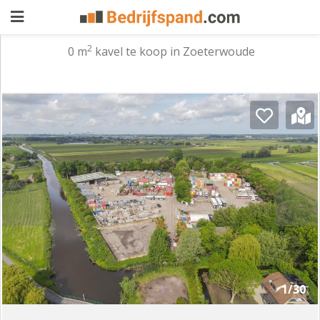
2
0 m
kavel te koop in Zoeterwoude
Pand
aanbieden
Pand
zoeken
Waarom
adverteren
Premium
adverteren
Blog
Registreren
1/30
Login