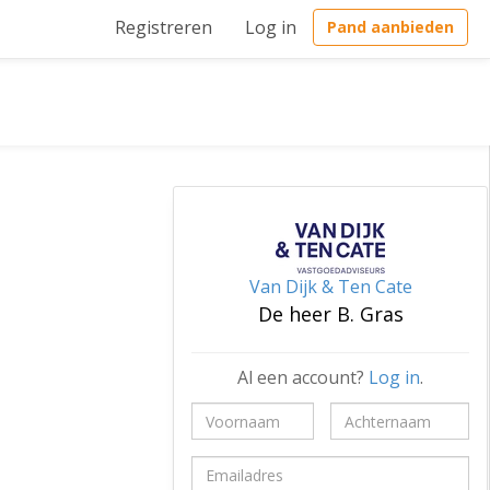
Registreren
Log in
Pand aanbieden
Van Dijk & Ten Cate
De heer B. Gras
Al een account?
Log in
.