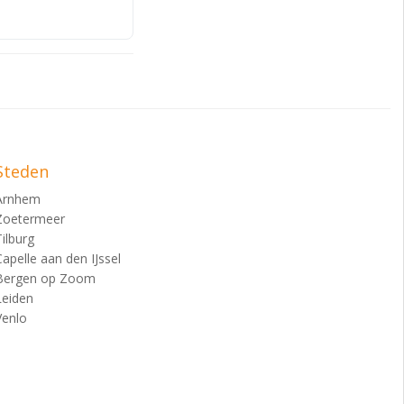
Steden
Arnhem
Zoetermeer
Tilburg
Capelle aan den IJssel
Bergen op Zoom
Leiden
Venlo