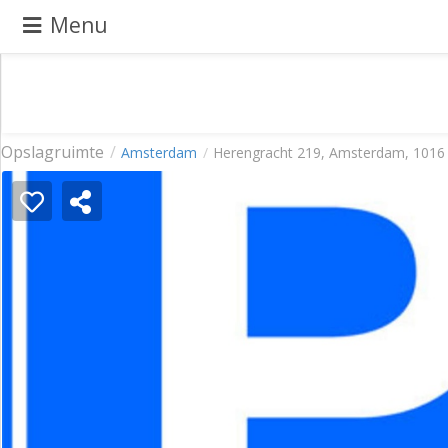
Menu
Pand
Opslagruimte
Amsterdam
Herengracht 219, Amsterdam, 1016
aanbieden
Pand
zoeken
Waarom
adverteren
Premium
adverteren
Blog
Registreren
Login