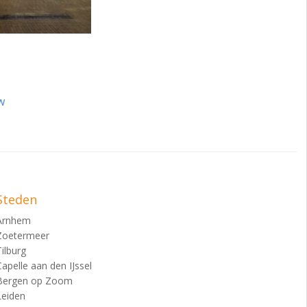
w
Steden
Arnhem
Zoetermeer
Tilburg
Capelle aan den IJssel
Bergen op Zoom
Leiden