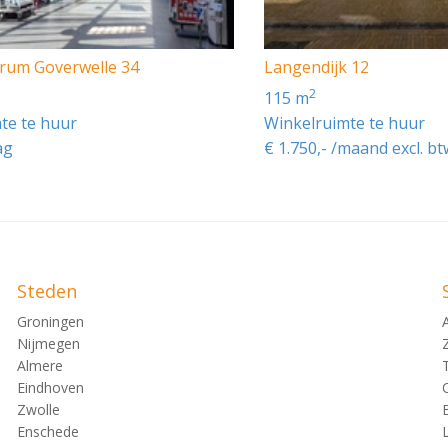
rum Goverwelle 34
Langendijk 12
2
115 m
te te huur
Winkelruimte te huur
ag
€ 1.750,- /maand excl. bt
Steden
Groningen
Nijmegen
Almere
Eindhoven
Zwolle
Enschede