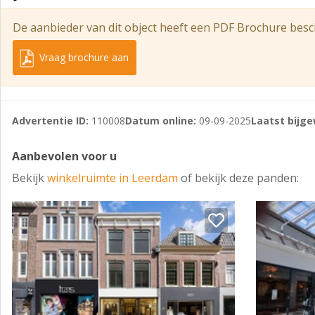
De aanbieder van dit object heeft een PDF Brochure besc
Vraag brochure aan
Advertentie ID:
110008
Datum online:
09-09-2025
Laatst bijge
Aanbevolen voor u
Bekijk
winkelruimte in Leerdam
of bekijk deze panden: