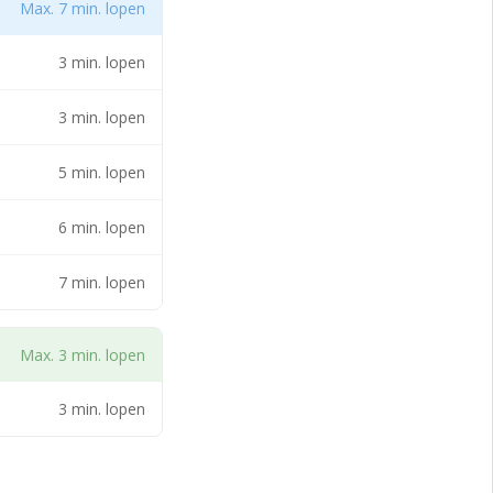
Max. 7 min. lopen
tad bekend.
 stadscentrum
3 min. lopen
3 min. lopen
erenlanden’ aan
 zeer centraal
5 min. lopen
ijn bereikbaar
erk, het Hofje van
6 min. lopen
 in 1765 werd een
7 min. lopen
scentrum beschikt
Max. 3 min. lopen
anden’ aan het
3 min. lopen
traal gelegen in het
en 30 autominuten.