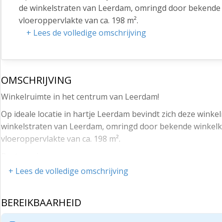
de winkelstraten van Leerdam, omringd door bekende w
vloeroppervlakte van ca. 198 m².
+ Lees de volledige omschrijving
Bestemming:
De bestemming van het object luidt 'Centrum-1'. De v
- detailhandel;
OMSCHRIJVING
- maatschappelijke voorzieningen, met dien verstande
Winkelruimte in het centrum van Leerdam!
maximaal 200 m2 mag bedragen.
Op ideale locatie in hartje Leerdam bevindt zich deze winkel
(Horeca is op deze locatie uitgesloten).
winkelstraten van Leerdam, omringd door bekende winkelke
Huurprijs:
vloeroppervlakte van ca. 198 m².
€ 3.000,- excl. BTW en excl. kosten gas, water en elek
Bestemming:
+ Lees de volledige omschrijving
Aanvang:
De bestemming van het object luidt 'Centrum-1'. De voor '
In overleg.
- detailhandel;
BEREIKBAARHEID
De stad heeft een rijke geschiedenis, welke terug te 
- maatschappelijke voorzieningen, met dien verstande dat
Hofje van mevrouw van Aerden, de stadswallen aan de Z
m2 mag bedragen.