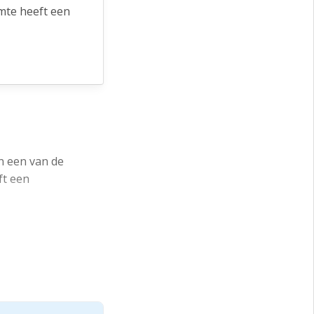
mte heeft een
rziening
in een van de
ft een
ote Kerk, het
ning maximaal 200
e glasblazerij