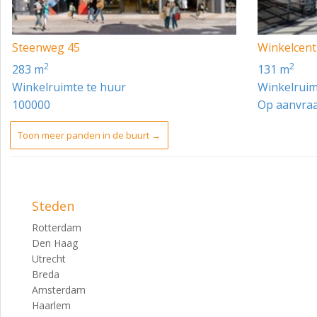
Steenweg 45
Winkelcent
2
2
283 m
131 m
Winkelruimte te huur
Winkelruim
100000
Op aanvra
Toon meer panden in de buurt →
Steden
Rotterdam
Den Haag
Utrecht
Breda
Amsterdam
Haarlem