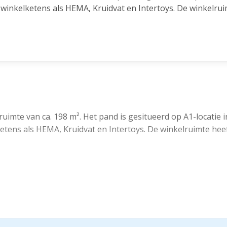
inkelketens als HEMA, Kruidvat en Intertoys. De winkelrui
oor 'Centrum - 1' aangewezen gronden zijn bestemd voor:
 dat het bruto vloeroppervlak van een maatschappelijke voo
ruimte van ca. 198 m². Het pand is gesitueerd op A1-locatie 
tens als HEMA, Kruidvat en Intertoys. De winkelruimte hee
tra per maand
Centrum - 1' aangewezen gronden zijn bestemd voor:
vinden is in goedbewaarde historische gebouwen, zoals de Gr
 het bruto vloeroppervlak van een maatschappelijke voorzie
uidwal en het Oude Raadhuis. Met de vestiging van de eerst