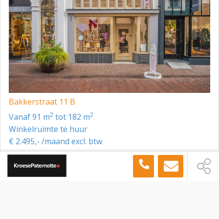
Bakkerstraat 11 B
2
2
vanaf 91 m
tot 182 m
Winkelruimte te huur
€ 2.495,- /maand excl. btw
Toon meer panden in de buurt →
Winkelruimte
Arnhem
Grote Oord 5, Arnhem, 6811 GA