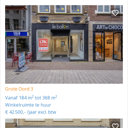
Grote Oord 3
2
2
vanaf 184 m
tot 368 m
Winkelruimte te huur
€ 42.500,- /jaar excl. btw