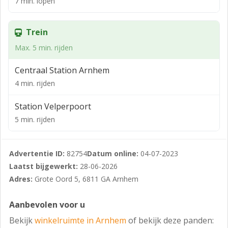
7 min. lopen
Indexering: jaarlijks conform CPI reeks “Alle
Huishoudens” (2015=100), voor het eerst één jaar na
Trein
datum oplevering.
Max. 5 min. rijden
Huurovereenkomst: ROZ Model 2012, aangevuld met
(complex specifieke) bepalingen van verhuurder.
Centraal Station Arnhem
Zekerheidsstelling: bankgarantie ten bedrage van 3
4 min. rijden
maanden huur, te vermeerderen met de geldende
BTW.
Station Velperpoort
5 min. rijden
Staat van oplevering: het gehuurde wordt door
verhuurder aan huurder in principe in huidige staat,
ontdaan van handelsvoorraden, losse interieurdelen;
Advertentie ID:
82754
Datum online:
04-07-2023
voor het overige leeg en bezemschoon opgeleverd.
Laatst bijgewerkt:
28-06-2026
Adres:
Grote Oord 5, 6811 GA Arnhem
Voorbehoud: definitieve goedkeuring van verhuurder.
Aanbevolen voor u
Bekijk
winkelruimte in Arnhem
of bekijk deze panden: