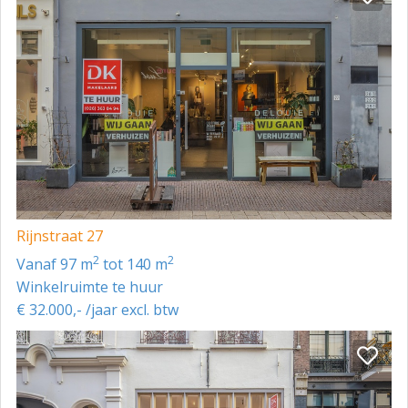
Rijnstraat 27
2
2
vanaf 97 m
tot 140 m
Winkelruimte te huur
€ 32.000,- /jaar excl. btw