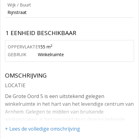
Wijk / Buurt
Rijnstraat
1 EENHEID BESCHIKBAAR
2
OPPERVLAKTE
155 m
GEBRUIK
Winkelruimte
OMSCHRIJVING
LOCATIE
De Grote Oord 5 is een uitstekend gelegen
winkelruimte in het hart van het levendige centrum van
Arnhem. Gelegen te midden van bruisende
winkelstraten, is het omringd door diverse bekende
nationale en internationale retailers, zoals: H&M,
+ Lees de volledige omschrijving
Cotton Club, Van Haren, The Body Shop, Starbucks,