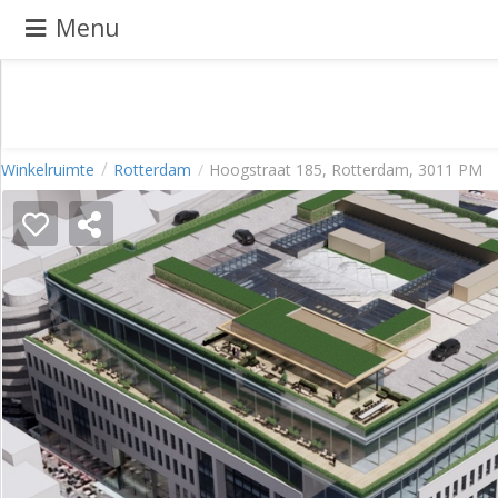
Menu
Pand
Winkelruimte
Rotterdam
Hoogstraat 185, Rotterdam, 3011 PM
aanbieden
Pand
zoeken
Waarom
adverteren
Premium
adverteren
Blog
Registreren
Login