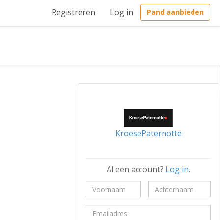
Registreren
Log in
Pand aanbieden
KroesePaternotte
Al een account?
Log in
.