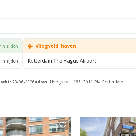
(2015=100), voor het eerst één jaar na datum oplevering.
x specifieke) bepalingen van verhuurder.
Vliegveld, haven
in. rijden
n huur, inclusief service- en promotiekosten, te vermeerd
Rotterdam The Hague Airport
in. rijden
erkt:
28-06-2026
Adres:
Hoogstraat 185, 3011 PM Rotterdam