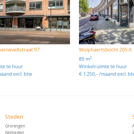
arneveltstraat 97
Wolphaertsbocht 205 A
2
89 m
te te huur
Winkelruimte te huur
maand excl. btw
€ 1.250,- /maand excl. bt
Steden
Groningen
Nijmegen