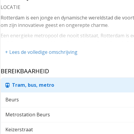
LOCATIE
Rotterdam is een jonge en dynamische wereldstad die voort
om zijn innovatieve geest en ongerepte charme.
Een energieke metropool die nooit stilstaat, Rotterdam is e
architectuur, een voortdurend veranderende skyline, de "sli
komen samen in een stad van visionairs, pioniers en mens
+ Lees de volledige omschrijving
De Beursgallery, met zijn robuuste basis, elegante glazen 
BEREIKBAARHEID
MAATVOERING
Begane grond: ca. 100 m² BVO.
Tram, bus, metro
HUURGEGEVENS
Beurs
Huurprijs: € 110.000,-- per jaar, te vermeerderen met BTW.
Datum aanvaarding: nader overeen te komen.
Metrostation Beurs
Servicekosten: PM.
Keizerstraat