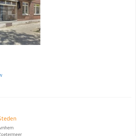
w
Steden
Arnhem
Zoetermeer