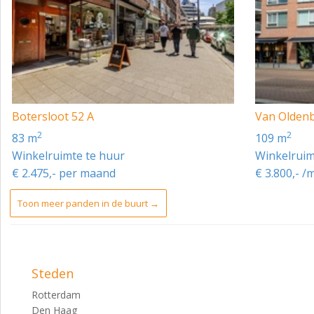
Botersloot 52 A
Van Oldenb
2
2
83 m
109 m
Winkelruimte te huur
Winkelruim
€ 2.475,- per maand
€ 3.800,- /
Toon meer panden in de buurt →
Steden
Rotterdam
Den Haag