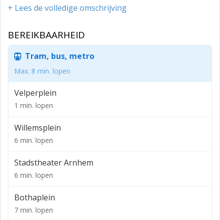
Voor verhuur is beschikbaar een totale oppervlakte
+ Lees de volledige omschrijving
van 385 m² (VVO) winkelruimte, als volgt verdeeld:
Kelder: 172 m²
BEREIKBAARHEID
Begane grond (winkel/kantoor): 213 m²
Tram, bus, metro
Opleveringsniveau:
Max. 8 min. lopen
De kantoor/winkelruimte wordt aangeboden in de
Velperplein
huidige staat, onder andere voorzien van de
1 min. lopen
navolgende voorzieningen:
- Centrale verwarming middels radiatoren;
Willemsplein
6 min. lopen
- Diverse verlichtingsarmaturen;
- Toilet;
Stadstheater Arnhem
6 min. lopen
- Pantry;
- Huidige vloerbekleding.
Bothaplein
7 min. lopen
Locatie: