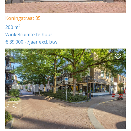
Koningstraat 85
2
200 m
Winkelruimte te huur
€ 39.000,- /jaar excl. btw