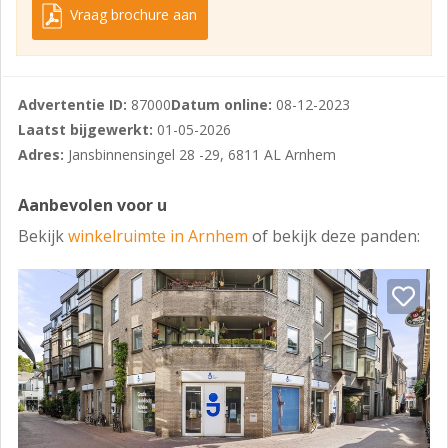
Vraag brochure aan
Huurprijs:
€ 36.000,-- per jaar, te vermeerderen met de geldende
BTW.
Advertentie ID:
87000
Datum online:
08-12-2023
Servicekosten:
Laatst bijgewerkt:
01-05-2026
Adres:
Jansbinnensingel 28 -29, 6811 AL Arnhem
Huurder dient voor eigen rekening contracten met
nutsbedrijven af te sluiten voor de levering en het
Aanbevolen voor u
verbruik van gas, water en elektra.
Bekijk
winkelruimte in Arnhem
of bekijk deze panden:
Aanvaarding:
Per 1 april 2024.
Informatie / bezichtiging: