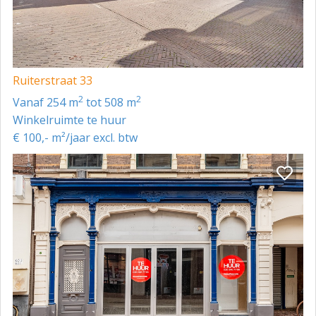
Ruiterstraat 33
2
2
vanaf 254 m
tot 508 m
Winkelruimte te huur
€ 100,- m²/jaar excl. btw