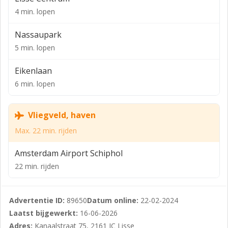
OPPERVLAKTEN
4 min. lopen
Circa 198m² WINKELRUIMTE
Nassaupark
KADASTRALE GEGEVENS
5 min. lopen
Gemeente : Lisse
Eikenlaan
Sectie : D
6 min. lopen
Nummer : 7212
VOORZIENINGEN
Vliegveld, haven
Het object is voorzien van systeemplafonds,
Max. 22 min. rijden
verlichting, 2 airco-units, luchtgordijn,
Amsterdam Airport Schiphol
magazijn/kantoor, pantry, toilet, CV met radiatoren.
Het object zal ‘as is, where is’ worden verhuurd.
22 min. rijden
PARKEREN
Advertentie ID:
89650
Datum online:
22-02-2024
Ruime gratis parkeergelegenheid in de directe
Laatst bijgewerkt:
16-06-2026
omgeving.
Adres:
Kanaalstraat 75, 2161 JC Lisse