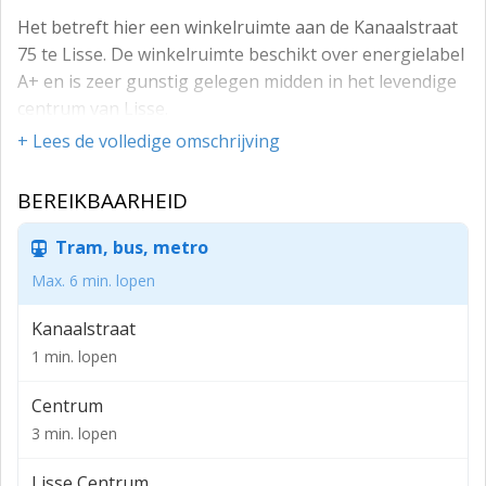
Het betreft hier een winkelruimte aan de Kanaalstraat
75 te Lisse. De winkelruimte beschikt over energielabel
A+ en is zeer gunstig gelegen midden in het levendige
centrum van Lisse.
+ Lees de volledige omschrijving
Het Blokhuis Lisse wordt momenteel gerenoveerd
zodat de uitstraling en aantrekkingskracht van het
BEREIKBAARHEID
winkelcentrum en het Dorpshart Lisse behouden blijft
en wordt vergroot. Het renovatieproject zal op korte
Tram, bus, metro
termijn worden afgerond.
Max. 6 min. lopen
Lisse heeft een uitgebreid winkelcentrum met een
sterke regiofunctie en ruime gratis
Kanaalstraat
parkeergelegenheid verspreid gelegen in het gehele
1 min. lopen
centrum. Vele landelijke winkelketens hebben zich hier
gevestigd, zoals Bristol, C&A, Hema, Blokker, Albert
Centrum
Heijn, Rituals, ICI Paris etc. Ook bevinden zich in het
3 min. lopen
centrum diverse lokale speciaalzaken en restaurants.
Lisse Centrum