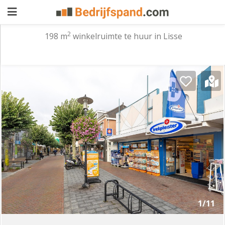
2
198 m
winkelruimte te huur in Lisse
Pand
aanbieden
Pand
zoeken
Waarom
adverteren
Premium
adverteren
Blog
Registreren
1/11
Login