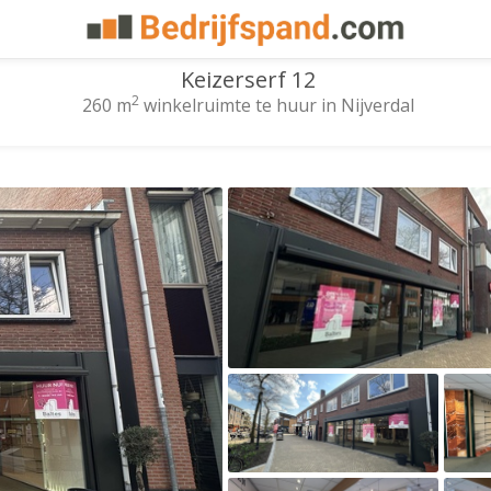
Keizerserf 12
2
260 m
winkelruimte te huur in Nijverdal