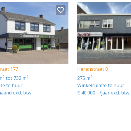
traat 177
Herenstraat 8
2
2
2
 m
tot 732 m
275 m
te te huur
Winkelruimte te huur
maand excl. btw
€ 40.000,- /jaar excl. btw