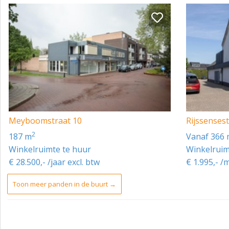
Meyboomstraat 10
Rijssenses
2
187 m
vanaf 366
Winkelruimte te huur
Winkelruim
€ 28.500,- /jaar excl. btw
€ 1.995,- /
Toon meer panden in de buurt →