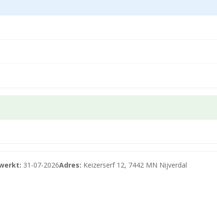
werkt:
31-07-2026
Adres:
Keizerserf 12, 7442 MN Nijverdal