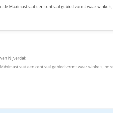
n de Máximastraat een centraal gebied vormt waar winkels,
nkel met circa 260m² winkelruimte beschikbaar!
Mode en Etos.
 een bezichtiging en ontdek de mogelijkheden zelf!
chikbaar.
van Nijverdal;
 Máximastraat een centraal gebied vormt waar winkels, ho
met circa 260m² winkelruimte beschikbaar!
en Etos.
bezichtiging en ontdek de mogelijkheden zelf!
aar.