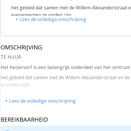
het gebied dat samen met de Willem-Alexanderstraat e
evenementen te vinden zijn.
+ Lees de volledige omschrijving
Midden in het hart van het centrum komt deze fijne wi
Jouw buren zijn onder andere De Broodbode, Unique 
Heb je interesse in deze winkelruimte, kom langs voor
OMSCHRIJVING
De huurprijs en overige informatie is op aanvraag bes
TE HUUR
Het Keizerserf is een belangrijk onderdeel van het centrum 
het gebied dat samen met de Willem-Alexanderstraat en de
te vinden zijn.
Midden in het hart van het centrum komt deze fijne winkel 
+ Lees de volledige omschrijving
Jouw buren zijn onder andere De Broodbode, Unique Mode 
Heb je interesse in deze winkelruimte, kom langs voor een 
BEREIKBAARHEID
De huurprijs en overige informatie is op aanvraag beschikb