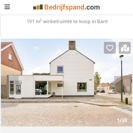
2
191 m
winkelruimte te koop in Bant
Pand
aanbieden
Pand
zoeken
Waarom
adverteren
Premium
adverteren
Blog
Registreren
1/30
Login