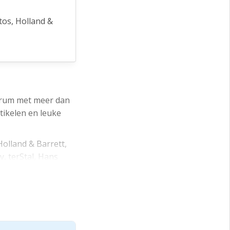
tos, Holland &
Nelson, Shoeby,
s (De
arkeerterreinen
trum met meer dan
tikelen en leuke
Holland & Barrett,
 middels een
, terStal, Hans
De Overtoom en De
e zone).