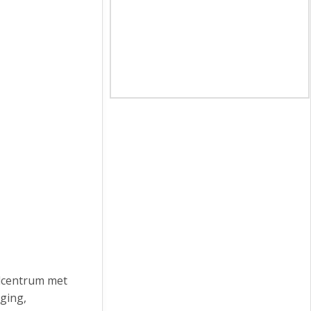
lcentrum met
rging,