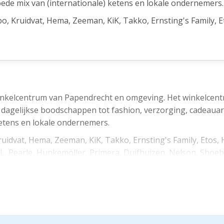
de mix van (internationale) ketens en lokale ondernemers.
bo, Kruidvat, Hema, Zeeman, KiK, Takko, Ernsting's Family, E
a, ICI PARIS XL, Pearle, Hunkemöller, Primera, Duifhuizen, 
lons en diverse horecagelegenheden gevestigd.
 het openbaar vervoer. Parkeren kan in de 2 parkeergarage
ijn. Daarnaast bevinden zich rondom het centrum diverse p
winkelcentrum van Papendrecht en omgeving. Het winkelcen
 de dagelijkse boodschappen tot fashion, verzorging, cadeauar
etens en lokale ondernemers.
ruidvat, Hema, Zeeman, KiK, Takko, Ernsting's Family, Etos, 
ringszone (BIZ). Ondernemers en pandeigenaren investeren
XL, Pearle, Hunkemöller, Primera, Duifhuizen, Nelson, Shoeby
bedraagt de bijdrage voor een gebruiker/huurder € 750,--.
orecagelegenheden gevestigd.
 openbaar vervoer. Parkeren kan in de 2 parkeergarages (
en zich rondom het centrum diverse parkeerterreinen (blauw