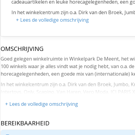
cadeauartikelen en leuke horecagelegenheden, een goe
In het winkelcentrum zijn o.a. Dirk van den Broek, Jum
Barrett, Intertoys, Only, Scapino, Van Haren, Vero Mod
+ Lees de volledige omschrijving
terStal, Hans Anders, modeboetieks, kap- en beautysa
Bereikbaarheid en parkeren:
OMSCHRIJVING
Het winkelcentrum is goed te bereiken met de auto en
Overtoom en De Meent), waar de eerste 2 uur gratis z
Goed gelegen winkelruimte in Winkelpark De Meent, het 
(blauwe zone).
100 winkels waar je alles vindt wat je nodig hebt, van o.a.
horecagelegenheden, een goede mix van (internationale) k
Bedrijveninvesteringszone (BIZ):
In het winkelcentrum zijn o.a. Dirk van den Broek, Jumbo, K
Het centrum van Papendrecht is een bedrijveninveste
Intertoys, Only, Scapino, Van Haren, Vero Moda, ICI PARIS 
bijdrage gezamenlijk in het centrumgebied. Voor 2026 
Anders, modeboetieks, kap- en beautysalons en diverse h
Voor meer informatie:
+ Lees de volledige omschrijving
Bereikbaarheid en parkeren:
Oppervlakte:
Het winkelcentrum is goed te bereiken met de auto en het
BEREIKBAARHEID
Begane grondruimte 43,32 m² BVO conform NEN2580
Meent), waar de eerste 2 uur gratis zijn. Daarnaast bevind
Huurprijs: