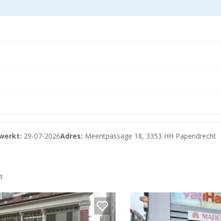
zone (BIZ). Ondernemers en pandeigenaren investeren midd
ijdrage voor een gebruiker/huurder € 750,--.
werkt:
29-07-2026
Adres:
Meentpassage 18, 3353 HH Papendrecht
:
r.