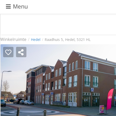
Menu
Pand
Winkelruimte
Hedel
Raadhuis 5, Hedel, 5321 HL
aanbieden
Pand
zoeken
Waarom
adverteren
Premium
adverteren
Blog
Registreren
Login