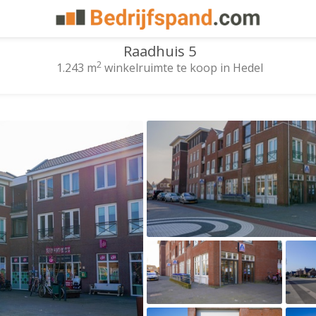
Raadhuis 5
2
1.243 m
winkelruimte te koop in Hedel