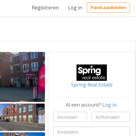
Registreren
Log in
Pand aanbieden
Spring Real Estate
Al een account?
Log in
.