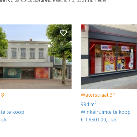
werkt:
08-05-2026
Adres:
Raadhuis 5, 5321 HL Hedel
 Centrumplan Hedel I (Commerciële bedrijfsruimten/winke
 8
Waterstraat 31
2
994 m
te te koop
Winkelruimte te koop
k.k.
€ 1.950.000,- k.k.