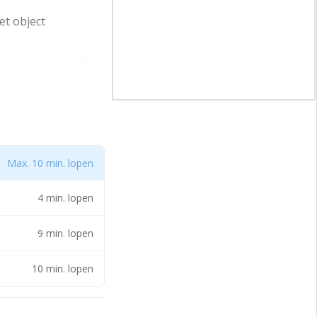
et object
recte omgeving. De
is binnen de regio.
ploiteert in het
dastraal gesplitst.
Max. 10 min. lopen
4 min. lopen
9 min. lopen
10 min. lopen