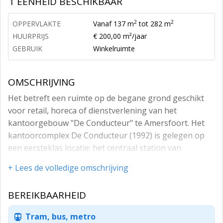
1 EENHEID BESCHIKBAAR
2
2
OPPERVLAKTE
Vanaf 137 m
tot 282 m
HUURPRIJS
€ 200,00 m²/jaar
GEBRUIK
Winkelruimte
OMSCHRIJVING
Het betreft een ruimte op de begane grond geschikt
voor retail, horeca of dienstverlening van het
kantoorgebouw "De Conducteur" te Amersfoort. Het
kantoorcomplex De Conducteur (1992) is gelegen op
een eersteklas locatie: het centraal station van
Amersfoort. Het gebouw heeft door de lichtgebogen
+ Lees de volledige omschrijving
vorm een in het oog springende architectuur en neemt
een dominante, doch fraaie positie in aan het
BEREIKBAARHEID
Stationsplein.
In 2023 zal er worden gestart met het aanleggen van
Tram, bus, metro