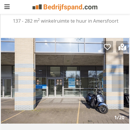
2
137 - 282 m
winkelruimte te huur in Amersfoort
Pand
aanbieden
Pand
zoeken
Waarom
adverteren
Premium
adverteren
Blog
Registreren
1/20
Login