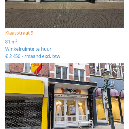
Klaasstraat 9
2
81 m
Winkelruimte te huur
€ 2.450,- /maand excl. btw