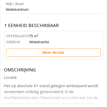
Wijk / Buurt
Winkelcentrum
1 EENHEID BESCHIKBAAR
2
OPPERVLAKTE
75 m
GEBRUIK
Winkelruimte
Meer details
OMSCHRIJVING
Locatie
Het op absolute A1-stand gelegen winkelpand wordt
momenteel volledig gerenoveerd. In de
hoofdwinkelstraten Vleesstraat en Lomstraat zijn de
meest bekende winkelformules vertegenwoordigd.