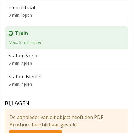
Opleveringsniveau
Emmastraat
9 min. lopen
Verhuurd wordt het casco. Tot het gehuurde behoren
derhalve de meterkast met nutsvoorzieningen, toilet-
en pantry-opstelling.
Trein
Parkeren
Max. 5 min. rijden
Op loopafstand zijn voldoende (betaalde)
Station Venlo
parkeerplaatsen aanwezig, onder andere in de diverse
5 min. rijden
nabij gelegen parkeergarages.
Station Blerick
5 min. rijden
BIJLAGEN
De aanbieder van dit object heeft een PDF
Brochure beschikbaar gesteld.