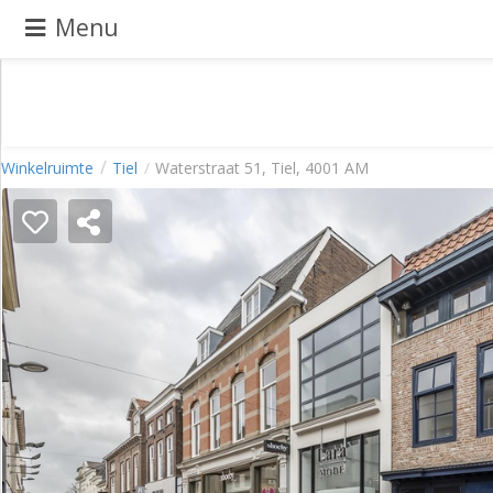
Menu
Pand
Winkelruimte
Tiel
Waterstraat 51, Tiel, 4001 AM
aanbieden
Pand
zoeken
Waarom
adverteren
Premium
adverteren
Blog
Registreren
Login