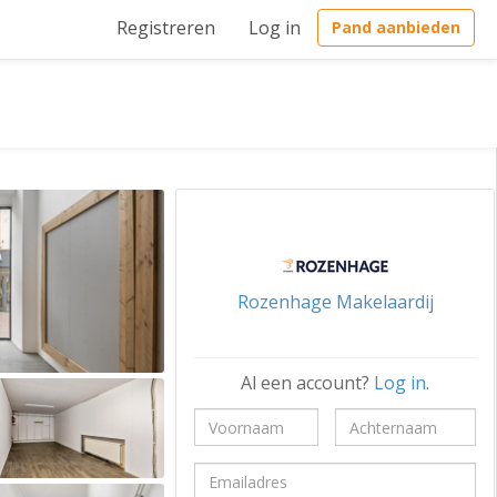
Registreren
Log in
Pand aanbieden
Rozenhage Makelaardij
Al een account?
Log in
.