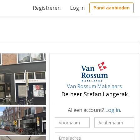
Registreren
Log in
Pand aanbieden
Van Rossum Makelaars
De heer Stefan Langerak
Al een account?
Log in
.