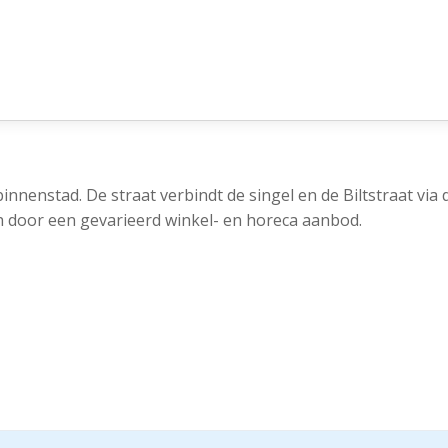
nnenstad. De straat verbindt de singel en de Biltstraat via
 door een gevarieerd winkel- en horeca aanbod.
 huidige staat voorzien van o.a.: