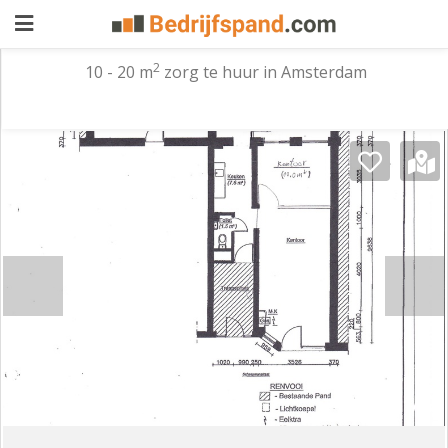
2
10 - 20 m
zorg te huur in Amsterdam
Pand
aanbieden
Pand
zoeken
Waarom
adverteren
Premium
adverteren
Blog
Registreren
1/8
Login