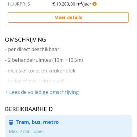
HUURPRIJS
€ 10.200,00 m²/jaar
Meer details
OMSCHRIJVING
- per direct beschikbaar
- 2 behandelruimtes (10m +10.5m)
- inclusief toilet en keukenblok
- Inclusief gas, licht en wifi.
- Grote wachtruimte aanwezig
+ Lees de volledige omschrijving
- Inclusief thee
BEREIKBAARHEID
- goed bereikbaar en dichtbij het centrum
Tram, bus, metro
- 8 minuten van Amsterdam centraal station
Max. 7 min. lopen
- KvK inschrijving vereist.