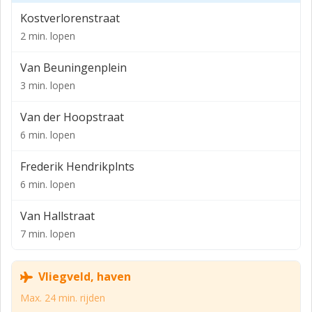
Kostverlorenstraat
Total praktijk ruimte: 82m2.
2 min. lopen
Huurprijs:
Van Beuningenplein
Een dag per week (07:00 - 21:00): vanaf €60
3 min. lopen
2 dagen per week (07:00 - 21:00): vanaf €55
3 dagen per week (07:00 - 21:00): vanaf €50
Van der Hoopstraat
6 min. lopen
Frederik Hendrikplnts
6 min. lopen
Van Hallstraat
7 min. lopen
Vliegveld, haven
Max. 24 min. rijden