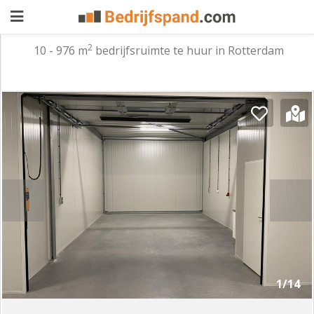
2
10 - 976 m
bedrijfsruimte te huur in Rotterdam
Pand
aanbieden
Pand
zoeken
Waarom
adverteren
Premium
adverteren
Blog
Registreren
1/14
Login