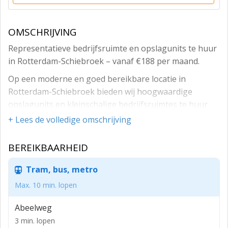
OMSCHRIJVING
Representatieve bedrijfsruimte en opslagunits te huur
in Rotterdam-Schiebroek – vanaf €188 per maand.
Op een moderne en goed bereikbare locatie in
Rotterdam-Schiebroek bieden wij hoogwaardige
opslagunits en kleinschalige bedrijfsruimtes te huur
aan. De units zijn geschikt voor ondernemers en
+ Lees de volledige omschrijving
particulieren die op zoek zijn naar een nette, veilige en
functionele ruimte voor opslag of bedrijfsmatig
BEREIKBAARHEID
gebruik.
Tram, bus, metro
Deze locatie richt zich op huurders die waarde hechten
aan een verzorgde omgeving en professioneel
Max. 10 min. lopen
gebruik.
Abeelweg
Moderne en duurzame locatie
3 min. lopen