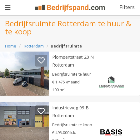
Filters
Bedrijfsruimte Rotterdam te huur &
te koop
Pand
Home
Rotterdam
Bedrijfsruimte
aanbieden
Pand
Plompertstraat 20 N
zoeken
Rotterdam
Waarom
Bedrijfsruimte te huur
€ 1.475 /maand
adverteren
Premium
2
100 m
adverteren
Blog
Industrieweg 99 B
Rotterdam
Registreren
Bedrijfsruimte te koop
€ 495.000 k.k.
Login
2