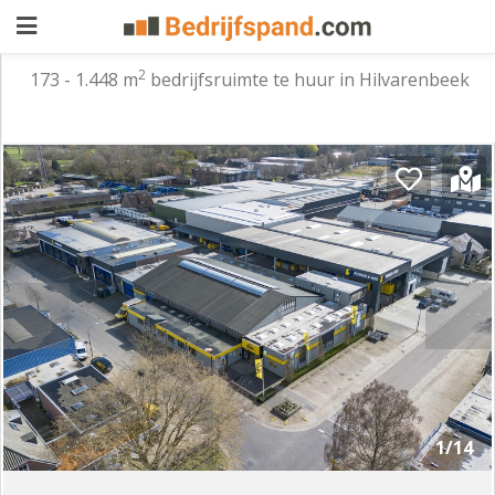
2
173 - 1.448 m
bedrijfsruimte te huur in Hilvarenbeek
Pand
aanbieden
Pand
zoeken
Waarom
adverteren
Premium
adverteren
Blog
Registreren
1/14
Login