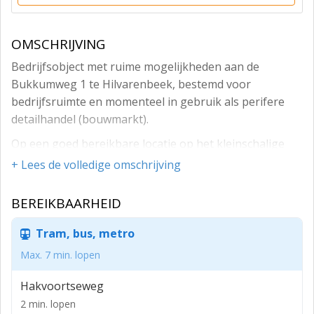
OMSCHRIJVING
Bedrijfsobject met ruime mogelijkheden aan de
Bukkumweg 1 te Hilvarenbeek, bestemd voor
bedrijfsruimte en momenteel in gebruik als perifere
detailhandel (bouwmarkt).
Op een goed bereikbare locatie op het kleinschalige
bedrijventerrein Hilvarenbeek, bieden wij u dit
+ Lees de volledige omschrijving
veelzijdige bedrijfsobject aan.
BEREIKBAARHEID
METRAGE
- Bedrijfsruimte: 1448 m²
Tram, bus, metro
- Kantoor: 173 m²
Max. 7 min. lopen
- Circa: 1621 m² totaal
Hakvoortseweg
LOCATIEBESCHRIJVING
2 min. lopen