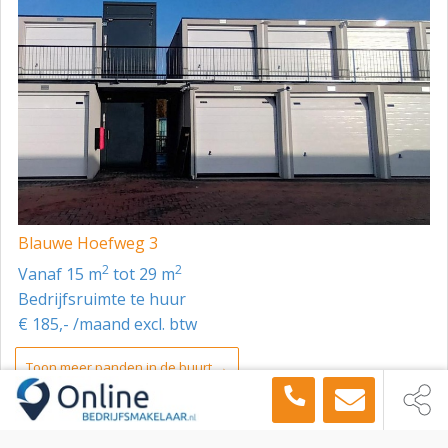
Blauwe Hoefweg 3
2
2
vanaf 15 m
tot 29 m
Bedrijfsruimte te huur
€ 185,- /maand excl. btw
Toon meer panden in de buurt →
Bedrijfsruimte
Roosendaal