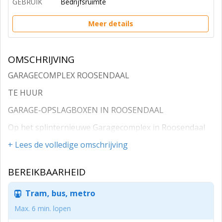
GEBRUIK
Bedrijfsruimte
Meer details
OMSCHRIJVING
GARAGECOMPLEX ROOSENDAAL
TE HUUR
GARAGE-OPSLAGBOXEN IN ROOSENDAAL
Op het splinternieuwe Garagecomplex in Roosendaal
bieden we verschillende garageboxen voor de verhuur
+ Lees de volledige omschrijving
aan.
Zoekt u nog (extra) bedrijfsruimte, werkruimte of een
BEREIKBAARHEID
opslag box voor uw spullen? Dan bent u bij ons aan
Tram, bus, metro
het goede adres!
Max. 6 min. lopen
Het nieuwe Garagecomplex aan de Elementenweg 21 in