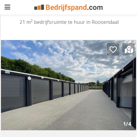
2
21 m
bedrijfsruimte te huur in Roosendaal
Pand
aanbieden
Pand
zoeken
Waarom
adverteren
Premium
adverteren
Blog
Registreren
1/4
Login