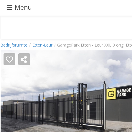
Menu
Pand
Bedrijfsruimte
Etten-Leur
GaragePark Etten - Leur XXL 0 ong, Et
aanbieden
Pand
zoeken
Waarom
adverteren
Premium
adverteren
Blog
Registreren
Login