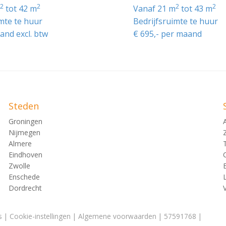
2
2
2
2
m
tot 42 m
vanaf 21 m
tot 43 m
imte te huur
Bedrijfsruimte te huur
ien
and excl. btw
€ 695,- per maand
unctionaliteiten:
 (BORG-2)
Steden
Groningen
Nijmegen
Almere
Eindhoven
Zwolle
Enschede
Dordrecht
n GaragePark Etten-Leur of voor het maken van een afspraa
s
|
Cookie-instellingen
|
Algemene voorwaarden
| 57591768 |
RG-2)