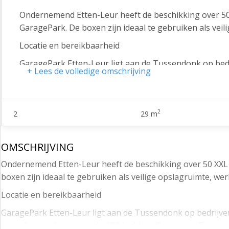
Ondernemend Etten-Leur heeft de beschikking over 50
GaragePark. De boxen zijn ideaal te gebruiken als veil
Locatie en bereikbaarheid
GaragePark Etten-Leur ligt aan de Tussendonk op bedri
+ Lees de volledige omschrijving
Etten-Leur en is direct gelegen aan de A58 (richting Be
autominuten aansluiting biedt op de A16 (Rotterdam-A
uitvalswegen en de snelwegen is uitstekend.
2
2
29 m
XXL garageboxen van 29m2
Op GaragePark Etten-Leur staan 50 XXL boxen. De box
OMSCHRIJVING
geschikt als opslag- en werkruimte/bedrijfsruimte. De 
met o.a. een inbraak- en brandalarm per box. Ook park
Ondernemend Etten-Leur heeft de beschikking over 50 XXL 
ontbreken niet.
boxen zijn ideaal te gebruiken als veilige opslagruimte, wer
Formaten
Locatie en bereikbaarheid
Het volgende formaat (L x B X H) is bij GaragePark Ett
GaragePark Etten-Leur ligt aan de Tussendonk op bedrijvent
en is direct gelegen aan de A58 (richting Bergen op Zoom en