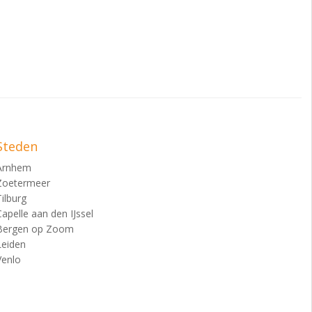
Steden
Arnhem
Zoetermeer
Tilburg
Capelle aan den IJssel
Bergen op Zoom
Leiden
Venlo
k, bel je ons