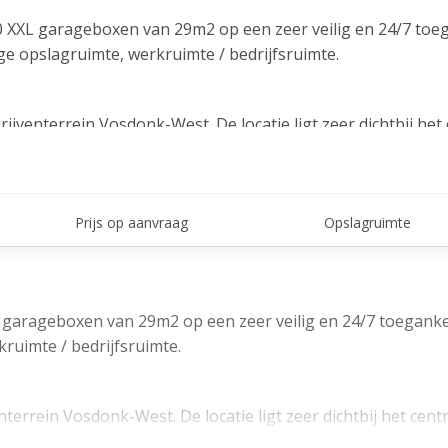
 XXL garageboxen van 29m2 op een zeer veilig en 24/7 toeg
ige opslagruimte, werkruimte / bedrijfsruimte.
jventerrein Vosdonk-West. De locatie ligt zeer dichtbij he
rgen op Zoom en Breda) die op zijn beurt in oostelijke richt
ntwerpen). De bereikbaarheid van het park vanuit het centr
Prijs op aanvraag
Opslagruimte
en hebben een oppervlakte van maar liefst 29m2 en zijn bi
boxen zijn uiteraard 24/7 toegankelijk en zeer goed beveili
faciliteiten zoals een sanitaire voorziening en postbus per
garageboxen van 29m2 op een zeer veilig en 24/7 toeganke
kruimte / bedrijfsruimte.
en-Leur te huur en te koop:
errein Vosdonk-West. De locatie ligt zeer dichtbij het cen
 Breda) die op zijn beurt in oostelijke richting binnen 5 a