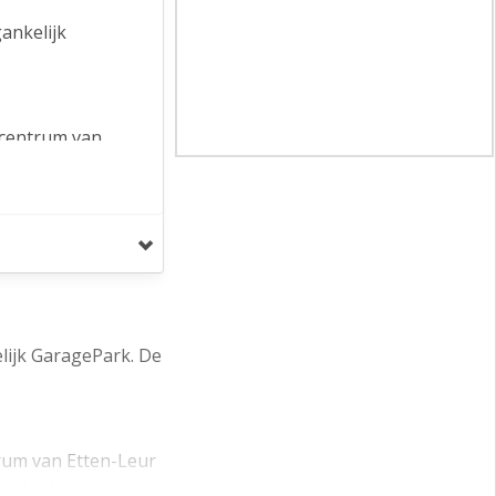
ankelijk
t centrum van
ing binnen 5
um, via
jzonder
gd (BORG-2)
 garagebox
lijk GaragePark. De
trum van Etten-Leur
utominuten