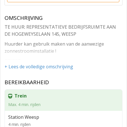
OMSCHRIJVING
TE HUUR: REPRESENTATIEVE BEDRIJFSRUIMTE AAN
DE HOGEWEYSELAAN 145, WEESP
Huurder kan gebruik maken van de aanwezige
zonnestroominstallatie !
OBJECT
+ Lees de volledige omschrijving
Op een strategische locatie in Weesp bieden wij deze
multifunctionele bedrijfsruimte te huur aan, gelegen
BEREIKBAARHEID
aan de Hogeweyselaan 145. Deze magazijnruimtes
beschikken over uitstekende laad- en los faciliteiten en
Trein
zijn direct toegankelijk via de achtergelegen
Max. 4 min. rijden
Keurstraat, waar een royaal buitenterrein aanwezig is.
WEESP – NU ONDERDEEL VAN AMSTERDAM
Station Weesp
4 min. rijden
Sinds maart 2022 maakt Weesp officieel deel uit van de