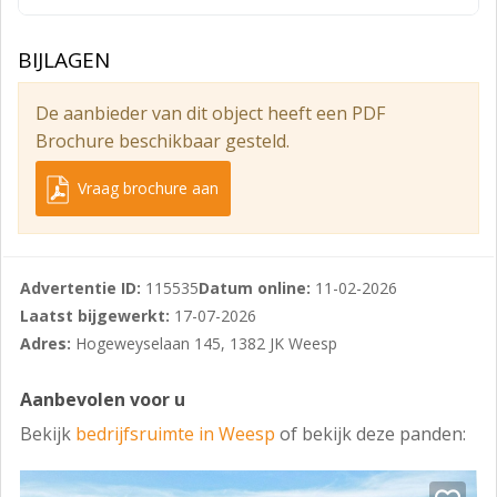
gemeente Amsterdam. Dit biedt extra voordelen voor
ondernemers, zoals verbeterde infrastructuur en een
BIJLAGEN
gunstig vestigingsklimaat.
De aanbieder van dit object heeft een PDF
BESTEMMING
Brochure beschikbaar gesteld.
Conform het geldende bestemmingsplan betreft de
bestemming 'Bedrijventerrein I'. Dit houdt in dat de
Vraag brochure aan
ruimte geschikt is voor:
• Bedrijven tot en met milieucategorie 2
Advertentie ID:
115535
Datum online:
11-02-2026
• Perifere detailhandel (vanaf 500 m²)
Laatst bijgewerkt:
17-07-2026
• Grootschalige detailhandel (vanaf 1.500 m²)
Adres:
Hogeweyselaan 145, 1382 JK Weesp
Deze flexibiliteit maakt het object aantrekkelijk voor
uiteenlopende bedrijfsactiviteiten.
Aanbevolen voor u
Bekijk
bedrijfsruimte in Weesp
of bekijk deze panden:
LIGGING & BEREIKBAARHEID
De bedrijfsruimtes bevinden zich aan een doorgaande