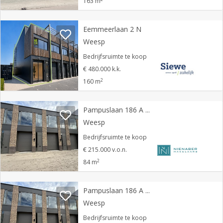
163 m
Eemmeerlaan 2 N
Weesp
Bedrijfsruimte te koop
€ 480.000 k.k.
2
160 m
Pampuslaan 186 A 11
Weesp
Bedrijfsruimte te koop
€ 215.000 v.o.n.
2
84 m
Pampuslaan 186 A 10
Weesp
Bedrijfsruimte te koop