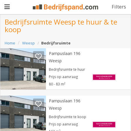
Filters
Bedrijfsruimte Weesp te huur & te
koop
Pand
Home
Weesp
Bedrijfsruimte
aanbieden
Pand
Pampuslaan 196
zoeken
Weesp
Waarom
Bedrijfsruimte te huur
Prijs op aanvraag
adverteren
Premium
2
80 - 83 m
adverteren
Blog
Pampuslaan 196
Weesp
Registreren
Bedrijfsruimte te koop
Prijs op aanvraag
Login
2