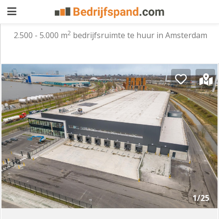
2
2.500 - 5.000 m
bedrijfsruimte te huur in Amsterdam
Pand
aanbieden
Pand
zoeken
Waarom
adverteren
Premium
adverteren
Blog
Registreren
1/25
Login