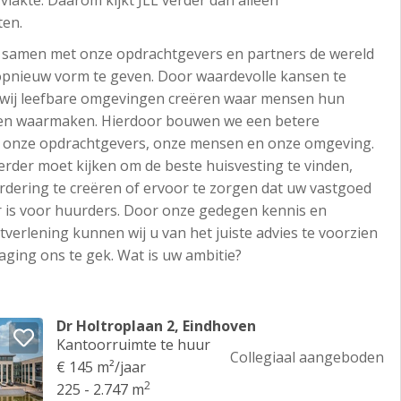
vlakte. Daarom kijkt JLL verder dan alleen
ten.
m samen met onze opdrachtgevers en partners de wereld
opnieuw vorm te geven. Door waardevolle kansen te
n wij leefbare omgevingen creëren waar mensen hun
en waarmaken. Hierdoor bouwen we een betere
 onze opdrachtgevers, onze mensen en onze omgeving.
rder moet kijken om de beste huisvesting te vinden,
ering te creëren of ervoor te zorgen dat uw vastgoed
r is voor huurders. Door onze gedegen kennis en
tverlening kunnen wij u van het juiste advies te voorzien
daging ons te gek. Wat is uw ambitie?
Dr Holtroplaan 2, Eindhoven
Kantoorruimte te huur
Collegiaal aangeboden
€ 145 m²/jaar
2
225 - 2.747 m