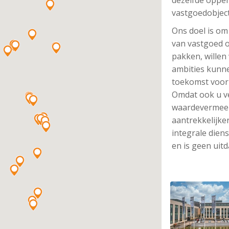
dezelfde opper
vastgoedobjec
Ons doel is o
van vastgoed 
pakken, wille
ambities kunn
toekomst voor
Omdat ook u ve
waardevermeerd
aantrekkelijke
integrale diens
en is geen uit