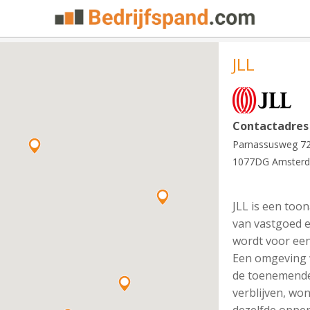
JLL
Contactadres
Parnassusweg 7
1077DG Amster
JLL is een too
van vastgoed 
wordt voor een
Een omgeving 
de toenemende
verblijven, w