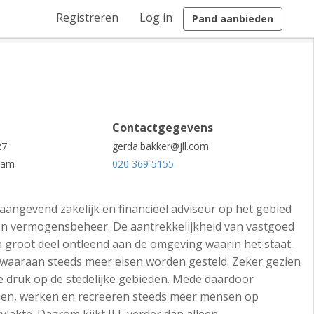
Registreren
Log in
Pand aanbieden
Contactgegevens
27
gerda.bakker@jll.com
dam
020 369 5155
naangevend zakelijk en financieel adviseur op het gebied
en vermogensbeheer. De aantrekkelijkheid van vastgoed
 groot deel ontleend aan de omgeving waarin het staat.
waaraan steeds meer eisen worden gesteld. Zeker gezien
 druk op de stedelijke gebieden. Mede daardoor
onen, werken en recreëren steeds meer mensen op