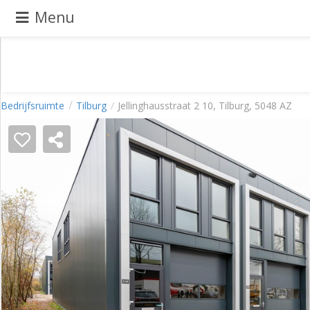
Menu
Pand
Bedrijfsruimte
Tilburg
Jellinghausstraat 2 10, Tilburg, 5048 AZ
aanbieden
Pand
zoeken
Waarom
adverteren
Premium
adverteren
Blog
Registreren
Login