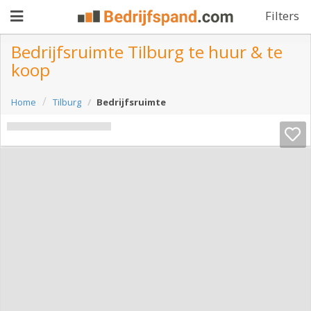
Filters
Bedrijfsruimte Tilburg te huur & te
koop
Pand
Home
Tilburg
Bedrijfsruimte
aanbieden
Pand
zoeken
Waarom
adverteren
Premium
adverteren
Blog
Registreren
Login