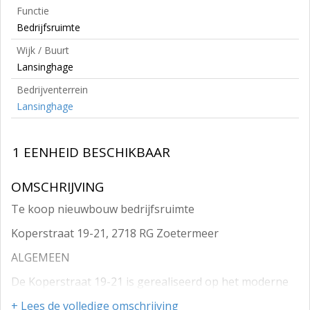
Functie
Bedrijfsruimte
Wijk / Buurt
Lansinghage
Bedrijventerrein
Lansinghage
1 EENHEID BESCHIKBAAR
OMSCHRIJVING
Te koop nieuwbouw bedrijfsruimte
Koperstraat 19-21, 2718 RG Zoetermeer
ALGEMEEN
De Koperstraat 19-21 is gerealiseerd op het moderne
en goed bereikbare bedrijventerrein Lansinghage in
+ Lees de volledige omschrijving