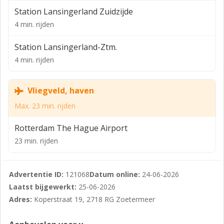
Gemeente : Zegwaard
Station Lansingerland Zuidzijde
Sectie : D
4 min. rijden
Nummer : 8664 A21 (ontstaan uit 2078)
Station Lansingerland-Ztm.
Bouwjaar: 2025
4 min. rijden
BESTEMMING
De bestemming van de Koperstraat 19-21 is
Vliegveld, haven
"bedrijventerrein".
Max. 23 min. rijden
Bestemmingsplan Kwadrant/vanTuyll
Rotterdam The Hague Airport
sportpark/Brinkhage/Lansinghage
23 min. rijden
Planstatus : onherroepelijk 16-08-2013
Overheid: gemeente Zoetermeer
Advertentie ID:
121068
Datum online:
24-06-2026
Enkelbestemming : bedrijventerrein
Laatst bijgewerkt:
25-06-2026
Adres:
Koperstraat 19, 2718 RG Zoetermeer
Categorie : functieaanduiding bedrijf tot en met
categorie 4,2 / detailhandel perifeer