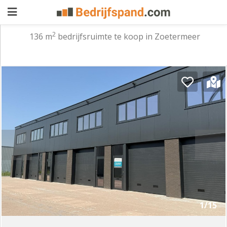
2
136 m
bedrijfsruimte te koop in Zoetermeer
Pand
aanbieden
Pand
zoeken
Waarom
adverteren
Premium
adverteren
Blog
Registreren
1/15
Login