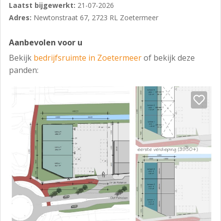
Laatst bijgewerkt:
21-07-2026
- Maximum bebouwingspercentage terrein 100%
Adres:
Newtonstraat 67, 2723 RL Zoetermeer
Opleveringsniveau
Aanbevolen voor u
Het object is voorzien van onder andere:
Bekijk
bedrijfsruimte in Zoetermeer
of bekijk deze
Bedrijfsruimte
panden:
- betonvloer 1500 kg/m²
- separate loopdeur
- elektrische overheaddeur (3000 mm x 3400 mm)
- krachtstroom
- tl-verlichting
- vrije hoogte ca. 3,5 m¹
- buitenverlichting
- houten trap