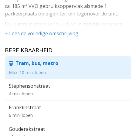
ca. 185 m² VVO gebruiksoppervlak alsmede 1
parkeerplaats op eigen terrein tegenover de unit.
De ruimte is thans verhuurd en in gebruik door een
garagebedrijf.
+ Lees de volledige omschrijving
Uitgangspunten
BEREIKBAARHEID
> ca. 185 m² VVO;
Tram, bus, metro
• ca. 92 m² bedrijfsruimte (BG);
Max. 10 min. lopen
• ca. 93 m² kantoorruimte (1e etage);
> Kadastrale aanduiding: Zegwaard E 2645 + 1/37e
Stephensonstraat
aandeel in mandelig perceel Zegwaard E 2638;
4 min. lopen
> Verkoop in huidige verhuurde staat;
Franklinstraat
> Koper dient zich te confirmeren aan het huishoudelijk
6 min. lopen
reglement en de akte van splitsing;
Gouderakstraat
> VVE-bijdrage 2025: € 1.255,98;