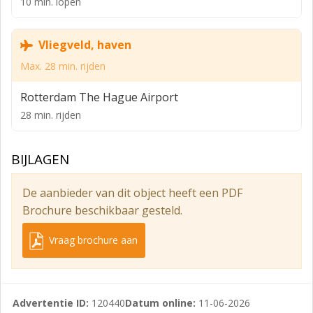
10 min. lopen
> Bruto Huurinkomsten: ca. € 31.000,-- per jaar (ex. 21%
BTW);
Vliegveld, haven
> Bruto Aanvangsrendement ca. 7,7 %;
Max. 28 min. rijden
> Koopsom: € 400.000,-- kosten koper;
Rotterdam The Hague Airport
Bestemmingsplan
28 min. rijden
De bestemming van de Newtonstraat 67 is
'bedrijventerrein'.
BIJLAGEN
- Bestemmingsplan : Noordelijke Bedrijventerreinen
De aanbieder van dit object heeft een PDF
- Planstatus : onherroepelijk (vastgesteld 20-09-2013)
Brochure beschikbaar gesteld.
- Overheid : gemeente Zoetermeer
Vraag brochure aan
- Enkelbestemming : bedrijventerrein
- Categorie : bedrijf tot en met categorie 3.1
- Maatvoering : maximum bouwhoogte : 9 m, maximum
Advertentie ID:
120440
Datum online:
11-06-2026
goothoogte : 4 m,