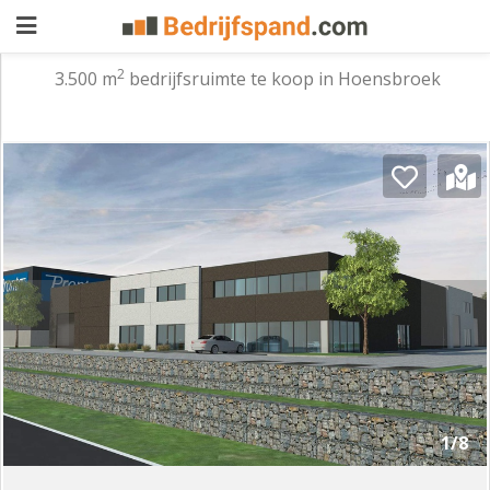
2
3.500 m
bedrijfsruimte te koop in Hoensbroek
Pand
aanbieden
Pand
zoeken
Waarom
adverteren
Premium
adverteren
Blog
Registreren
1/8
Login