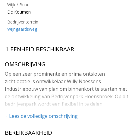
Wijk / Buurt
De Koumen
Bedrijventerrein
Wijngaardsweg
1 EENHEID BESCHIKBAAR
OMSCHRIJVING
Op een zeer prominente en prima ontsloten
zichtlocatie is ontwikkelaar Willy Naessens
Industriebouw van plan om binnenkort te starten met
de ontwikkeling van Bedrijvenpark Hoensbroek. Op dit
bedrijvenpark wordt een flexibel in te delen
bedrijfsverzamelgebouw ontwikkeld en er is ruimte,
+ Lees de volledige omschrijving
om samen met u, de eindgebruiker van de
bedrijfsruimte, een op maat gesneden bedrijfsobject te
BEREIKBAARHEID
realiseren. Geheel conform uw specifieke