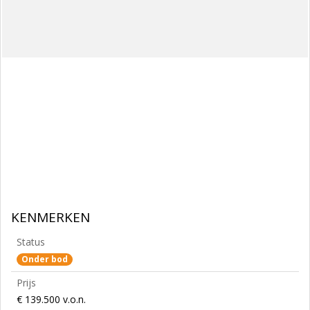
KENMERKEN
Status
Onder bod
Prijs
€ 139.500 v.o.n.