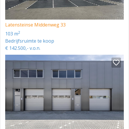
Latensteinse Middenweg 33
2
103 m
Bedrijfsruimte te koop
€ 142.500,- v.o.n.