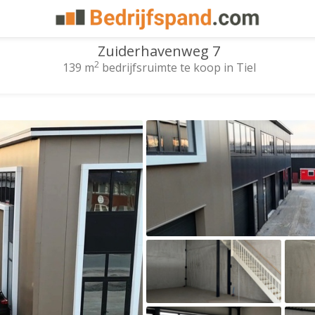
Zuiderhavenweg 7
2
139 m
bedrijfsruimte te koop in Tiel