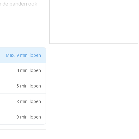
jn de panden ook
 zijn de panden
igging is de locatie
Max. 9 min. lopen
 zich op korte
4 min. lopen
5 min. lopen
8 min. lopen
9 min. lopen