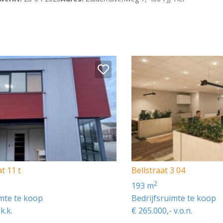
t 11 t
Bellstraat 3 04
2
193 m
imte te koop
Bedrijfsruimte te koop
k.k.
€ 265.000,- v.o.n.