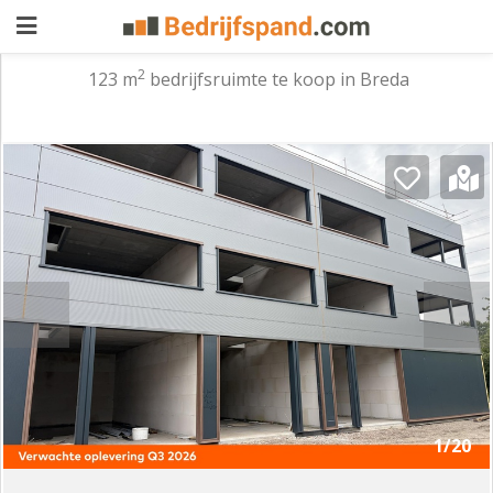
2
123 m
bedrijfsruimte te koop in Breda
Pand
aanbieden
Pand
zoeken
Waarom
adverteren
Premium
adverteren
Blog
Registreren
1/20
Login