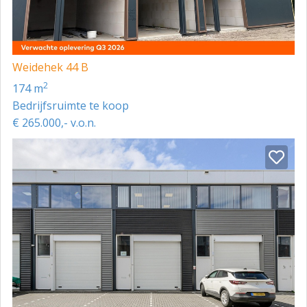
Weidehek 44 B
2
174 m
Bedrijfsruimte te koop
€ 265.000,- v.o.n.