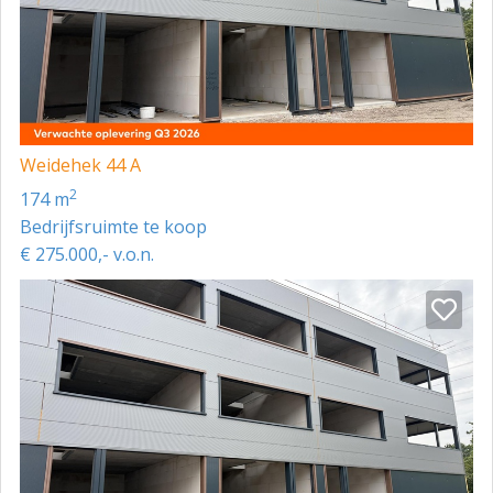
Weidehek 44 A
2
174 m
Bedrijfsruimte te koop
€ 275.000,- v.o.n.