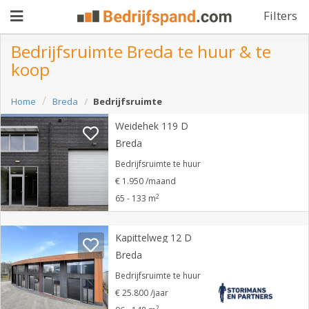
Filters
Bedrijfsruimte Breda te huur & te
koop
Pand
Home
Breda
Bedrijfsruimte
aanbieden
Pand
Weidehek 119 D
zoeken
Breda
Waarom
Bedrijfsruimte te huur
€ 1.950 /maand
adverteren
Premium
2
65 - 133 m
adverteren
Blog
Kapittelweg 12 D
Breda
Registreren
Bedrijfsruimte te huur
€ 25.800 /jaar
Login
2