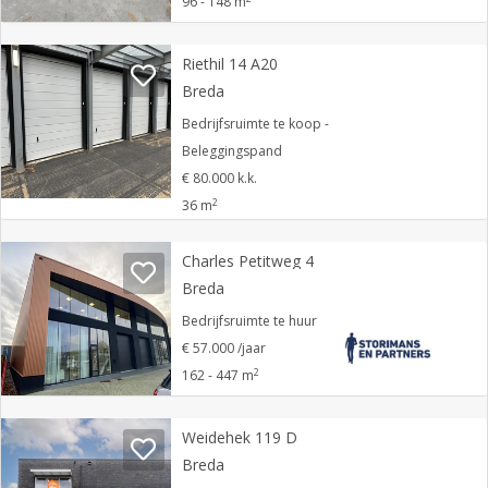
96 - 148 m
Riethil 14 A20
Breda
Bedrijfsruimte te koop -
Beleggingspand
€ 80.000 k.k.
2
36 m
Charles Petitweg 4
Breda
Bedrijfsruimte te huur
€ 57.000 /jaar
2
162 - 447 m
Weidehek 119 D
Breda