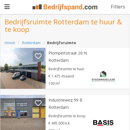
Filters
Bedrijfsruimte Rotterdam te huur &
te koop
Pand
Home
Rotterdam
Bedrijfsruimte
aanbieden
Pand
Plompertstraat 20 N
zoeken
Rotterdam
Waarom
Bedrijfsruimte te huur
€ 1.475 /maand
adverteren
Premium
2
100 m
adverteren
Blog
Industrieweg 99 B
Rotterdam
Registreren
Bedrijfsruimte te koop
€ 495.000 k.k.
Login
2