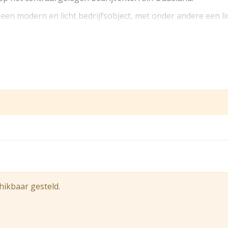
een modern en licht bedrijfsobject, met onder andere een li
rgelegenheid.
ppartementsindex A17
r te leggen, waardoor er aanzienlijk meer vloeroppervlakte 
hikbaar gesteld.
 direct voor de bedrijfsruimte en 3 elders op loopafstand op
in Berkel en Rodenrijs, centraal tussen Rotterdam, Delft en