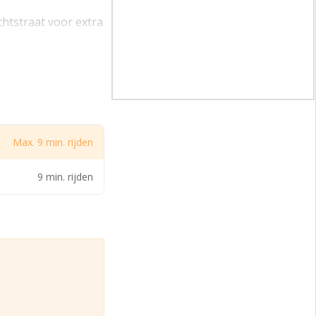
chtstraat voor extra
Max. 9 min. rijden
9 min. rijden
wordt gecreëerd.
 hetzelfde perceel.
 Zoetermeer. Dankzij