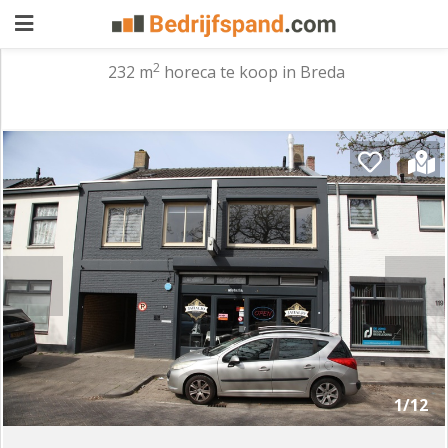
2
232 m
horeca te koop in Breda
Pand
aanbieden
Pand
zoeken
Waarom
adverteren
Premium
adverteren
Blog
Registreren
1/12
Login