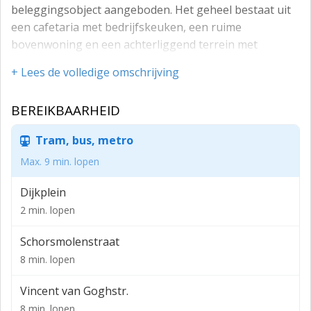
beleggingsobject aangeboden. Het geheel bestaat uit
een cafetaria met bedrijfskeuken, een ruime
bovenwoning en een achterliggend terrein met
garageboxen.
+ Lees de volledige omschrijving
OPPERVLAKTE
BEREIKBAARHEID
De cafetaria heeft een oppervlakte van circa 93 m² en
bestaat uit een verkoopruimte van ongeveer 46 m² met
Tram, bus, metro
circa 10 zitplaatsen, aangevuld met een ruime en
professioneel ingerichte bedrijfskeuken en
Max. 9 min. lopen
opslagruimte.
Dijkplein
De bovenwoning heeft een oppervlakte van circa 139
2 min. lopen
m² en beschikt over een dakterras.
Schorsmolenstraat
Daarnaast is er een buitenterrein met in totaal 19
8 min. lopen
garageboxen.
De bedrijfsruimte, de afzonderlijke garageboxen en
Vincent van Goghstr.
het buitenterrein zijn kadastraal gesplitst. Het totale
8 min. lopen