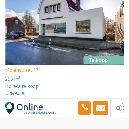
Molenstraat 17
2
255 m
Horeca te koop
€ 499.000,-
Toon meer panden in de buurt →
Horeca
Breda
Dijklaan 117, Breda, 4814 CC