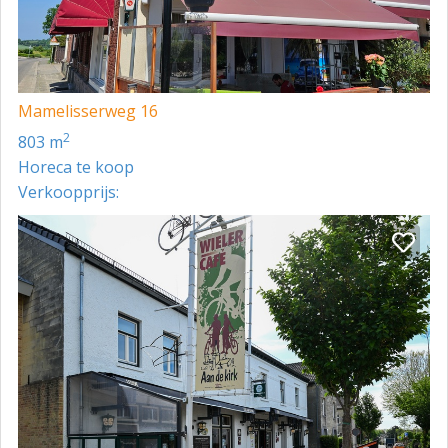
Mamelisserweg 16
2
803 m
Horeca te koop
Verkoopprijs: