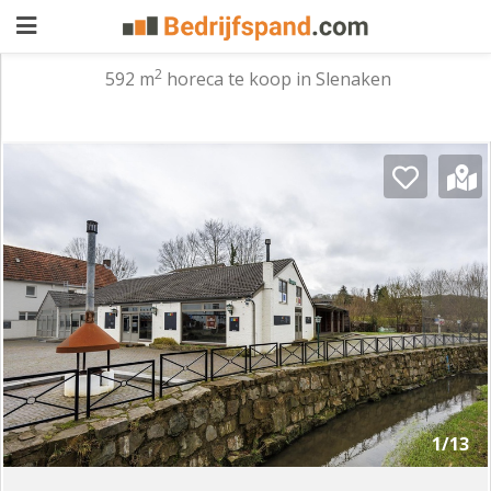
2
592 m
horeca te koop in Slenaken
Pand
aanbieden
Pand
zoeken
Waarom
adverteren
Premium
adverteren
Blog
Registreren
1/13
Login