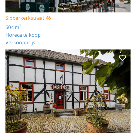
Sibberkerkstraat 46
2
604 m
Horeca te koop
Verkoopprijs: