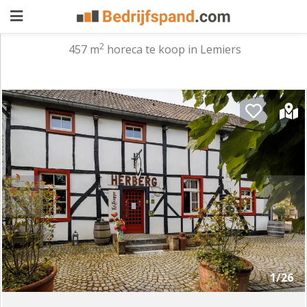
2
457 m
horeca te koop in Lemiers
Pand
aanbieden
Pand
zoeken
Waarom
adverteren
Premium
adverteren
Blog
Registreren
1/26
Login