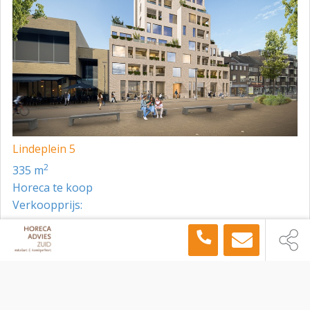
Lindeplein 5
2
335 m
Horeca te koop
Verkoopprijs:
Toon meer panden in de buurt →
Horeca
Lemiers
Holset 54, Lemiers, 6295 ND