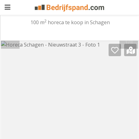
2
100 m
horeca te koop in Schagen
Pand
1/8
aanbieden
Pand
zoeken
Waarom
adverteren
Premium
adverteren
Blog
Registreren
Login