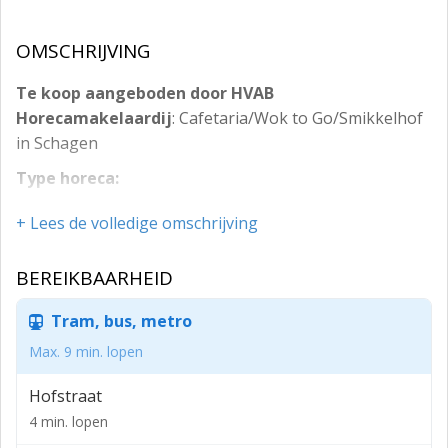
OMSCHRIJVING
Te koop aangeboden door HVAB
Horecamakelaardij
: Cafetaria/Wok to Go/Smikkelhof
in Schagen
Type horeca:
Cafetaria/Wok To Go
+ Lees de volledige omschrijving
Locatie:
BEREIKBAARHEID
Het centrum van Schagen. Een regiostad boven het
Noordzee Kanaal. Gelegen in Noord-Holland.
Tram, bus, metro
Recht tegenover de hoofdingang van het Makado
Max. 9 min. lopen
Centrum.
Hofstraat
Omschrijving:
4 min. lopen
Deze cafetaria is al sinds jaar en dag een begrip in de