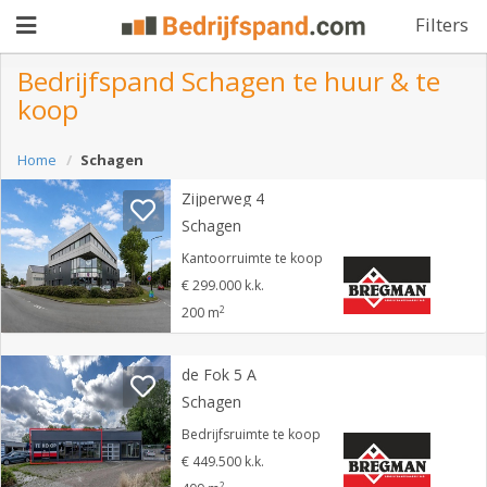
Filters
Bedrijfspand Schagen te huur & te
koop
Pand
Home
Schagen
aanbieden
Pand
Zijperweg 4
zoeken
Schagen
Waarom
Kantoorruimte te koop
€ 299.000 k.k.
adverteren
Premium
2
200 m
adverteren
Blog
de Fok 5 A
Schagen
Registreren
Bedrijfsruimte te koop
€ 449.500 k.k.
Login
2