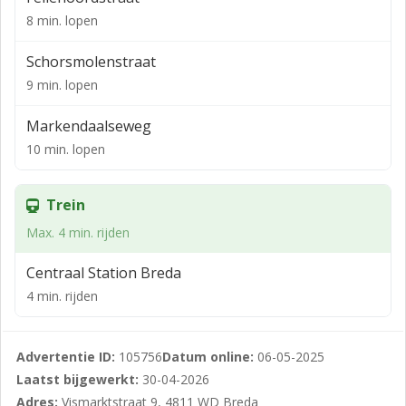
ligging trekt het zowel lokale bewoners als toeristen,
8 min. lopen
wat zorgt voor een continue stroom aan potentiële
Schorsmolenstraat
klanten. Een ideale plek om jouw horecazaak te laten
9 min. lopen
bloeien.
Opleveringsniveau: Casco
Markendaalseweg
10 min. lopen
Huurprijs: € 2.619,- per maand
Huurperiode: 5 jaar + 5 jaar
Trein
Betalingen: Per maand
Max. 4 min. rijden
Waarborgsom:
Centraal Station Breda
3 maanden huur voor eenmanszaak/VOF
4 min. rijden
6 maanden huur voor BV
Hoofdfunctie en mogelijke functies
Advertentie ID:
105756
Datum online:
06-05-2025
Hoofdfunctie: Horeca
Laatst bijgewerkt:
30-04-2026
Adres:
Vismarktstraat 9, 4811 WD Breda
Mogelijke functies: Restaurant, Café, Bar