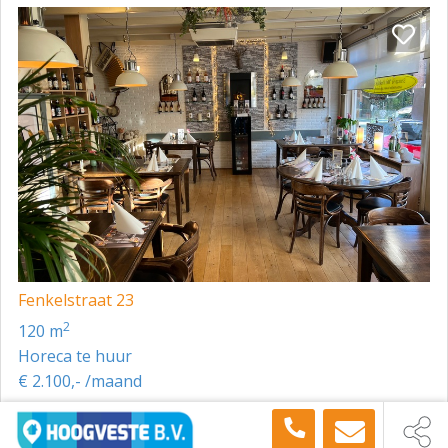
Fenkelstraat 23
2
120 m
Horeca te huur
€ 2.100,- /maand
Toon meer panden in de buurt →