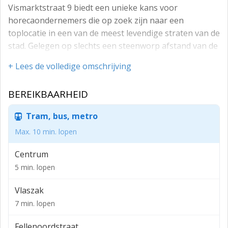
Vismarktstraat 9 biedt een unieke kans voor
horecaondernemers die op zoek zijn naar een
toplocatie in een van de meest levendige straten van de
stad. Gelegen op slechts een steenworp afstand van de
Grote Markt en de iconische Grote Kerk, combineert dit
+ Lees de volledige omschrijving
pand historische charme met een dynamische
omgeving. Of je nu een café, restaurant of bar wilt
BEREIKBAARHEID
starten, deze locatie is perfect om jouw horecadroom
waar te maken. Samen zorgen we voor een bruisend
Tram, bus, metro
succes!
Max. 10 min. lopen
Oppervlakte: 60 m²
Centrum
Ligging:
5 min. lopen
Gelegen in de populaire Vismarktstraat, midden in het
historische centrum van Breda. Deze locatie staat
Vlaszak
bekend om zijn levendige sfeer, hoog
7 min. lopen
voetgangersverkeer en directe nabijheid van
trekpleisters zoals de Grote Markt. Dankzij de centrale
Fellenoordstraat