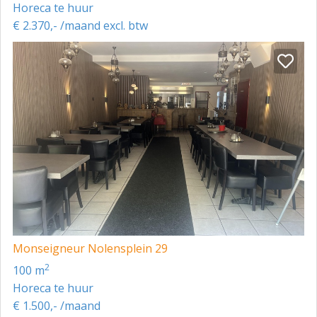
Horeca te huur
€ 2.370,- /maand excl. btw
Monseigneur Nolensplein 29
2
100 m
Horeca te huur
€ 1.500,- /maand