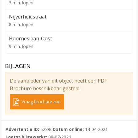
Het geheel is per eigen vervoer goed bereikbaar via de
3 min. lopen
N206.
Nijverheidstraat
Bushalte in de nabije omgeving gelegen.
8 min. lopen
OPPERVLAKTE/ INDELING
Hoorneslaan-Oost
De ruimte is geheel gelegen op de tweede verdieping
9 min. lopen
en heeft in totaal een oppervlakte van ca. 850 m².
Deelverhuur behoort tot de mogelijkheden.
BIJLAGEN
PARKEERMOGELIJKHEDEN
De aanbieder van dit object heeft een PDF
Vrij parkeren op openbaar terrein.
Brochure beschikbaar gesteld.
OPLEVERINGSNIVEAU
Vraag brochure aan
Het onroerend goed beschikt onder andere over:
­- pantry
­- toilet
Advertentie ID:
62896
Datum online:
14-04-2021
­- systeemplafond met verlichtingsarmaturen
Laatst bijgewerkt:
08-07-2026