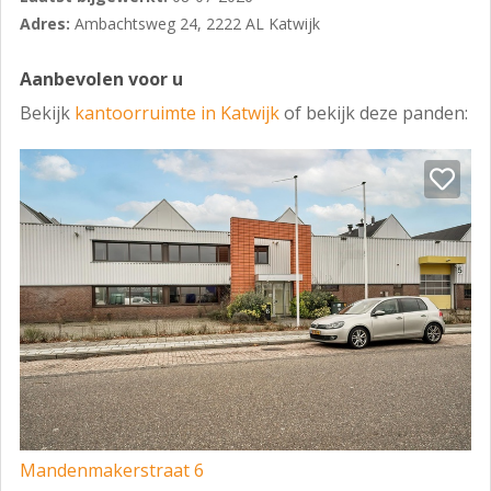
Adres:
Ambachtsweg 24, 2222 AL Katwijk
- scheidingswanden
­- kabelgoten
Aanbevolen voor u
­- cv-verwarming
Bekijk
kantoorruimte in Katwijk
of bekijk deze panden:
­- airconditioning
­- dubbele beglazing
­- vloerbedekking
­- afgewerkte wanden
­- gemeenschappelijke entree
­- lift / trappenhuis
­- in de staat waarin het zich thans bevindt
HUURPRIJS
Vanaf 70,-- per m² per jaar.
Mandenmakerstraat 6