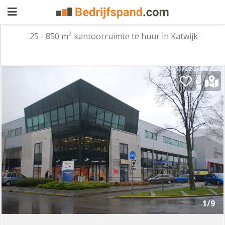
2
25 - 850 m
kantoorruimte te huur in Katwijk
Pand
aanbieden
Pand
zoeken
Waarom
adverteren
Premium
adverteren
Blog
Registreren
1/9
Login