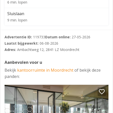
- toiletgroepen;
6 min. lopen
- pantry;
Sluislaan
- systeemplafond;
9 min. lopen
- verwarming middels c.v.-ketel met radiatoren;
- vloerbedekking;
Advertentie ID:
119733
Datum online:
27-05-2026
Laatst bijgewerkt:
06-08-2026
- lift;
Adres:
Ambachtweg 12, 2841 LZ Moordrecht
Aanvaarding:
Aanbevolen voor u
in overleg.
Bekijk
kantoorruimte in Moordrecht
of bekijk deze
Huurprijsaanpassing:
panden:
Jaarlijks zal de huurprijs worden herzien op basis van
de wijziging van het maandprijsindexcijfer volgens de
consumentenprijsindex (CPI) Alle Huishoudens
(2025=100), gepubliceerd door het Centraal Bureau
voor de Statistiek (CBS), mits dit geen verlaging tot
gevolg heeft.