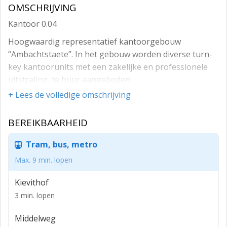
OMSCHRIJVING
Kantoor 0.04
Hoogwaardig representatief kantoorgebouw
“Ambachtstaete”. In het gebouw worden diverse turn-
key kantoorunits met een zakelijke en professionele
uitstraling, te huur aangeboden.
+ Lees de volledige omschrijving
Parkeervoorziening:
Op eigen terrein zijn parkeerplaatsen aanwezig.
BEREIKBAARHEID
Locatie/Bereikbaarheid:
Tram, bus, metro
Op bedrijventerrein Het Ambacht, met goede
Max. 9 min. lopen
ontsluiting richting de rijksweg A20/A12 (Utrecht-
Rotterdam-Den Haag), alsmede naar Gouda.
Kievithof
Opleveringsniveau:
3 min. lopen
In de huidige staat, met onder meer:
Middelweg