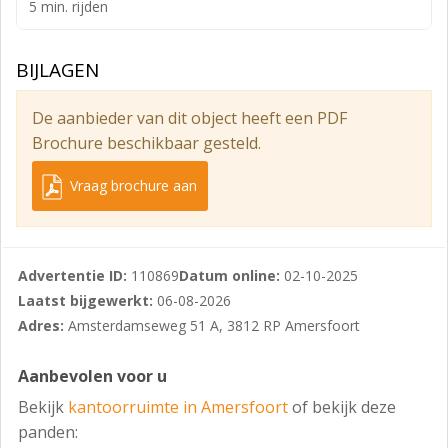
bedrijven die hun medewerkers een dynamische
5 min. rijden
werkplek willen bieden.
Reistijd vanaf rijksweg A1 (Amsterdam-Amersfoort-
BIJLAGEN
Enschede): ca. 5 autominuten;
De aanbieder van dit object heeft een PDF
Reistijd vanaf rijksweg A28 (Utrecht-Amersfoort-
Brochure beschikbaar gesteld.
Zwolle): ca. 8 autominuten;
Reistijd vanaf stadscentrum: ca. 6 autominuten;
Vraag brochure aan
Reistijd vanaf CS Amersfoort: ca. 8 autominuten.
Reistijd met de fiets naar CS Amersfoort: 9 minuten;
Advertentie ID:
110869
Datum online:
02-10-2025
Looptijd naar CS Amersfoort: ca. 25-30 minuten.
Laatst bijgewerkt:
06-08-2026
Met het openbaar vervoer is de bereikbaarheid
Adres:
Amsterdamseweg 51 A, 3812 RP Amersfoort
eveneens goed. Bushaltes bevinden zich op
loopafstand en bieden een directe verbinding met
Aanbevolen voor u
station Amersfoort Centraal.
Bekijk
kantoorruimte in Amersfoort
of bekijk deze
PARKEREN
panden: