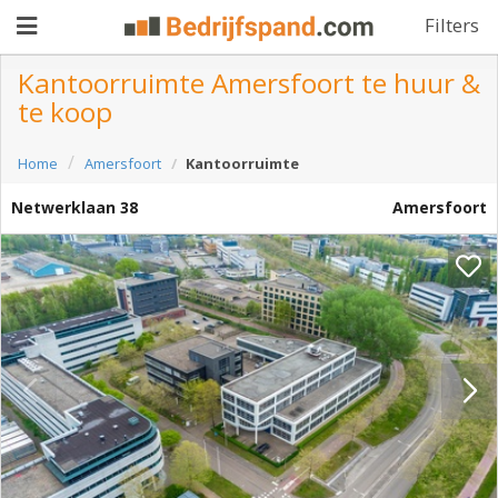
Filters
Kantoorruimte Amersfoort te huur &
te koop
Pand
Home
Amersfoort
Kantoorruimte
aanbieden
Pand
Netwerklaan 38
Amersfoort
zoeken
Waarom
adverteren
Premium
adverteren
Blog
Registreren
Login