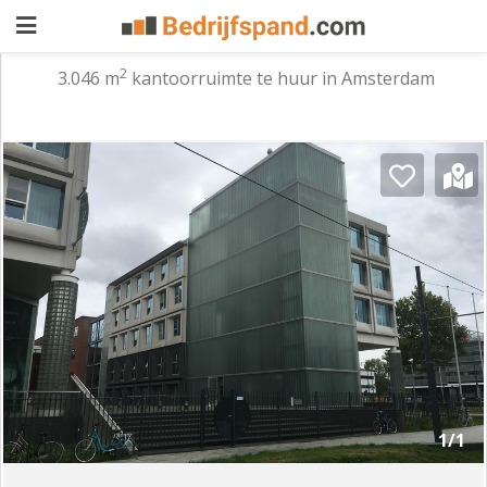
2
3.046 m
kantoorruimte te huur in Amsterdam
Pand
aanbieden
Pand
zoeken
Waarom
adverteren
Premium
adverteren
Blog
Registreren
1/1
Login