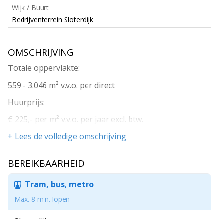
Wijk / Buurt
Bedrijventerrein Sloterdijk
OMSCHRIJVING
Totale oppervlakte:
559 - 3.046 m² v.v.o. per direct
Huurprijs:
€ 225,- per m² v.v.o. per jaar excl. btw.
Vijf eenheden beschikbaar:
+ Lees de volledige omschrijving
17 m² v.v.o. Kelder
BEREIKBAARHEID
559 m² v.v.o. Begane grond
Tram, bus, metro
565 m² v.v.o. 1e verdieping
Max. 8 min. lopen
652 m² v.v.o. 2e verdieping