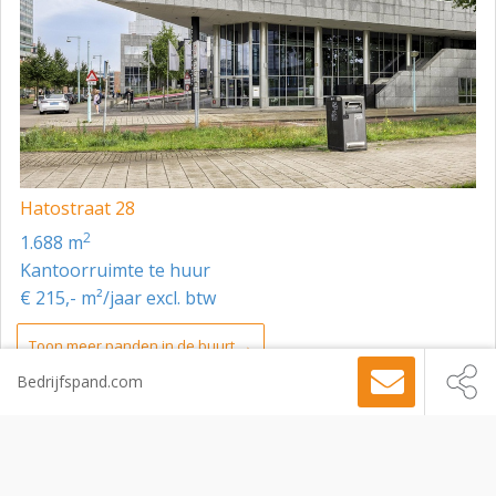
Hatostraat 28
2
1.688 m
Kantoorruimte te huur
€ 215,- m²/jaar excl. btw
Toon meer panden in de buurt →
Bedrijfspand.com
Kantoorruimte
Amsterdam
Arlandaweg 161, Amsterdam, 1043 HS