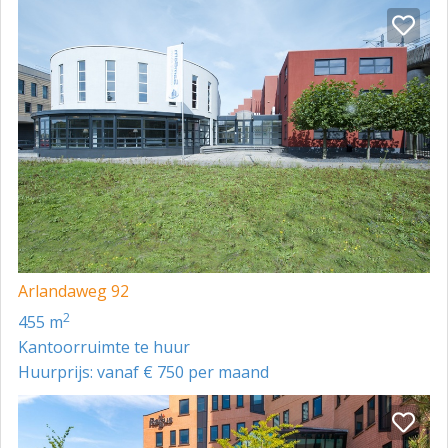
Arlandaweg 92
2
455 m
Kantoorruimte te huur
Huurprijs: vanaf € 750 per maand