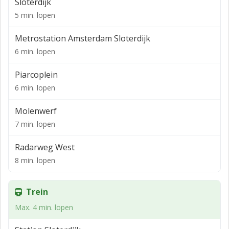
Sloterdijk
652 m² v.v.o. 3e verdieping
5 min. lopen
601 m² v.v.o. 4e verdieping
Metrostation Amsterdam Sloterdijk
6 min. lopen
Piarcoplein
6 min. lopen
Molenwerf
7 min. lopen
Radarweg West
8 min. lopen
Trein
Max. 4 min. lopen