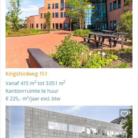
Kingsfordweg 151
2
2
vanaf 415 m
tot 3.051 m
Kantoorruimte te huur
€ 225,- m²/jaar excl. btw