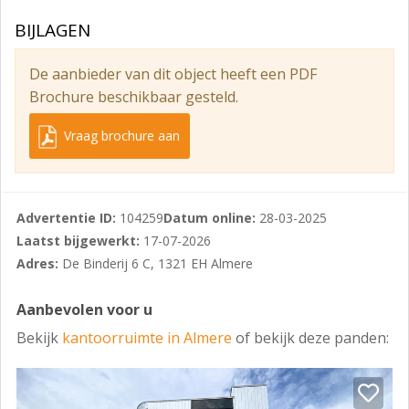
mobile telefoon
BIJLAGEN
PARKEREN
- Achter het kantoorpand ligt een ruim parkeerterrein
De aanbieder van dit object heeft een PDF
waar een plek beschikbaar is voor dit kantoor (totaal
Brochure beschikbaar gesteld.
23 plaatsen en 3 laadpalen)
Vraag brochure aan
- Vrij parkeren in de directe omgeving
HUURPRIJS:
€ 485,- per maand exclusief BTW, wordt jaarlijks
Advertentie ID:
104259
Datum online:
28-03-2025
geïndexeerd
Laatst bijgewerkt:
17-07-2026
Adres:
De Binderij 6 C, 1321 EH Almere
SERVICEKOSTEN
€ 80,- per maand exclusief BTW, wordt jaarlijks
Aanbevolen voor u
geïndexeerd
Bekijk
kantoorruimte in Almere
of bekijk deze panden:
Electra wordt apart in rekening gebracht.
ENERGIELABEL