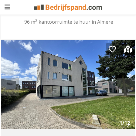
2
96 m
kantoorruimte te huur in Almere
Pand
aanbieden
Pand
zoeken
Waarom
adverteren
Premium
adverteren
Blog
Registreren
1/12
Login