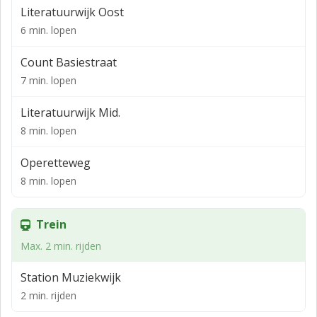
Literatuurwijk Oost
dienstverlening en wonen in de directe omgeving.
6 min. lopen
INDELING
Count Basiestraat
De ruimte is praktisch ingericht en beschikt over:
7 min. lopen
• Ruime werk-/praktijkruimte
Literatuurwijk Mid.
• Eigen pantry
8 min. lopen
• Hal
Operetteweg
• Eigen toilet
8 min. lopen
Alles is aanwezig om direct professioneel en
comfortabel te kunnen werken.
Trein
OPLEVERINGSNIVEAU
Max. 2 min. rijden
- Gestoffeerd
Station Muziekwijk
- Airconditioning/verwarming
2 min. rijden
- Intercomdeurbel met voordeurbediening op de