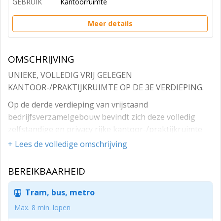
GEBRUIK
Kantoorruimte
Meer details
OMSCHRIJVING
UNIEKE, VOLLEDIG VRIJ GELEGEN
KANTOOR-/PRAKTIJKRUIMTE OP DE 3E VERDIEPING.
Op de derde verdieping van vrijstaand
bedrijfsverzamelgebouw bevindt zich deze volledig
zelfstandige en privacy rijke kantoor-/praktijkruimte
van circa 48 m², geheel vrij van directe naaste buren.
+ Lees de volledige omschrijving
Dankzij deze vrije ligging is de ruimte zowel ideaal voor
kantoorwerk als praktijkgerichte en geluid intensive
BEREIKBAARHEID
activiteiten als lichaamswerk, ademwerk, coaching en
therapie.
Tram, bus, metro
Gelegen aan de noordoostkant van de Literatuurwijk in
Max. 8 min. lopen
Almere-Stad. Met een mix van zorg, zakelijke