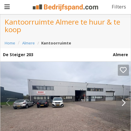
Filters
Kantoorruimte Almere te huur & te
koop
Pand
Home
Almere
Kantoorruimte
aanbieden
Pand
De Steiger 203
Almere
zoeken
Waarom
adverteren
Premium
adverteren
Blog
Registreren
Login