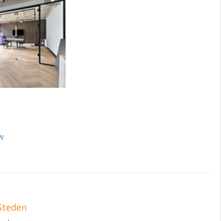
ls in de video te
rechten worden
w
de verdieping.
Steden