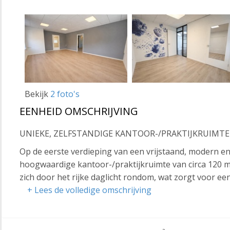
Bekijk
2 foto's
EENHEID OMSCHRIJVING
UNIEKE, ZELFSTANDIGE KANTOOR-/PRAKTIJKRUIMT
Op de eerste verdieping van een vrijstaand, modern en
hoogwaardige kantoor-/praktijkruimte van circa 120 m
zich door het rijke daglicht rondom, wat zorgt voor e
+ Lees de volledige omschrijving
Het kantoor is praktisch ingericht en uitermate gesch
zoals coaching, advies, administratie en praktijkvoerin
De locatie bevindt zich aan de noordoostzijde van de 