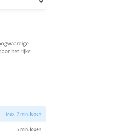
hoogwaardige
oor het rijke
 functies, zoals
de mix van zorg,
Max. 7 min. lopen
5 min. lopen