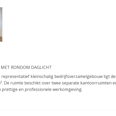
E MET RONDOM DAGLICHT
 representatief kleinschalig bedrijfsverzamelgebouw ligt de
². De ruimte beschikt over twee separate kantoorruimten e
en prettige en professionele werkomgeving.
ikt voor uiteenlopende dienstverlenende en medisch-gerelat
g.
Literatuurwijk in Almere-Stad, in een omgeving met een geva