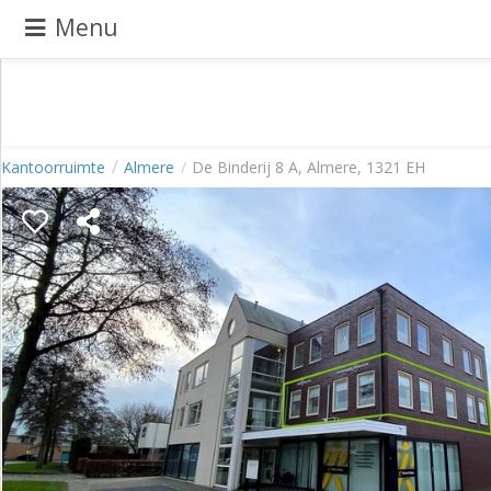
Menu
Pand
Kantoorruimte
Almere
De Binderij 8 A, Almere, 1321 EH
aanbieden
Pand
zoeken
Waarom
adverteren
Premium
adverteren
Blog
Registreren
Login