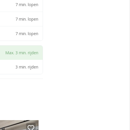
7 min. lopen
7 min. lopen
7 min. lopen
s zoals in de
Max. 3 min. rijden
kunnen geen
3 min. rijden